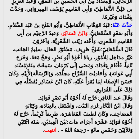
الزَّنجَانِي، وَبِبَغْدَادَ مِنْ أَبِي الحُسَيْنِ بن النَّقُّوْرِ، وَعَبْد العَزِيْزِ
بن عَلِيٍّ الأَنْمَاطِيّ، وَأَبِي القَاسِمِ يُوْسُف المِهروَانِي، وَحَدَّثَ
بِبَغْدَادَ، وَغَيْرهَا.
حَدَّثَ عَنْهُ
:عَبْدُ الوَهَّابِ الأَنْمَاطِيُّ، وَأَبُو الفَتْحِ بنُ عَبْد السَّلاَمِ،
وَأَبُو سَعْدٍ السَّمْعَانِيُّ،
وَابْنُ عَسَاكِرَ،
وَعبدُ الرَّحِيْم بن أَبِي
القَاسِمِ الشّعرِي، وَأُخْته زَيْنَب الشَّعْرِيَّة، وَآخَرُوْنَ.
قَالَ السَّمْعَانِيّ:شَيْخٌ ظرِيف، مَسْتُوْرُ الحَال، سلِيمُ الجَانب،
غَيْرُ مدَاخِل لِلأُمُوْر، رباهُ أَخُوْهُ أَبُو نَصْرٍ، وَحَجَّ مَعَهُ، وَخَرَجَ
ثَانِياً، فَأَقَامَ بِبَغْدَادَ، وَمَضَى إِلَى كِرْمَان، سَمِعْتُ مِنْهُ(مُسْنَد
أَبِي عَوَانَة)، وَأَحَادِيْث السَّرَّاج مجلَّدَة، وَ(الرِّسَالَة)لأَبِيْهِ، وَكَانَ
حَسَنَ الإِصغَاء لِمَا يُقرَأُ عَلَيْهِ، كَانَ ابْنُ عَسَاكِر يُفَضِّلُه فِي
ذَلِكَ عَلَى الفُرَاوِي.
وَقَالَ عبد الغَافِرِ:خَرَّج لَهُ أَخُوْهُ أَبُو نَصْرٍ فَوَائِد.
وَقَالَ ابْنُ النَّجَّار:لزم البَيْت، وَاشْتَغَل بِالعِبَادَة، وَكِتَابَةِ
المَصَاحِف، وَكَانَ لطيفَ المُعَاشرَة، ظرِيفاً كَرِيْماً، خَرَّج لَهُ
أَخُوْهُ فَوَائِدَ عَشْرَة أَجزَاء، مَاتَ:بَيْنَ الْعِيدَيْنِ، سَنَة اثْنَتَيْنِ
وَثَلاَثِيْنَ وَخَمْسِ مائَةٍ - رَحِمَهُ اللهُ - .
انتهت
.