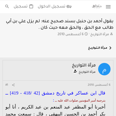
تسجيل الدخول
تسجيل
يقول أحمد بن حنبل بسند صحيح عنه: لم يزل علي بن أبي
طالب مع الحق ، والحق معه حيث كان .
ب
ت
مرآة التواريخ
6 أغسطس 2010
ا
ا
د
ر
مــرآة الـــتــواريــخ
ئ
ي
ا
خ
ل
ا
م
ل
مرآة التواريخ
م
و
ب
مرآة التواريخ
ض
د
و
ء
ع
6 أغسطس 2010
#1
قال ابن عساكر في
تاريخ دمشق [42 /418 - 419] ــ
:
بترجمة أمير المؤمنين صلوات الله عليه ــ
أخبرنا أبو المظفر عبد المنعم بن عبد الكريم ، أنا أبو
بكر أحمد بن الحسين البيهقي ، قال : سمعت محمد