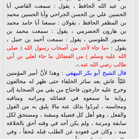
بن عبد الله الحافظ ، يقول : سمعت القاضي أبا
الحسين علي بن الحسن الجراحي وأبا الحسين محمد
بن المظفر الحافظ ، يقولان : سمعنا أبا حامد محمد
بن هارون الحضرمي ، يقول : سمعت محمد بن
منصور الطوسي ، يقول : سمعت أحمد بن حنبل ،
يقول :
ما جاء لأحد من أصحاب رسول الله ( صلى
«
الله عليه وسلم ) من الفضائل ما جاء لعلي بن أبي
طالب رضي الله عنه.
».
قال الشيخ أبو بكر البيهقي
: وهذا لأنَّ أمير المؤمنين
عَليّاً عاش بعد سائر الخلفاء حتى ظهر له مخالفون
وخرج عليه خارجون فاحتاج من بقي من الصحابة إلى
رواية ما سمعوه في فضائله ومراتبه ومناقبه
ومحاسنه ، ليردّوا بذلك عنه مالا يليق به من القول
والفعل ، وهو أهل كل فضيلة ومنقبة ، ومستحق لكل
سابقة ومرتبة ، ولم يكن أحد في وقته أحق بالخلافة
منه ، وكان في قعوده عن الطلب قبله مُحقاً ، وفي