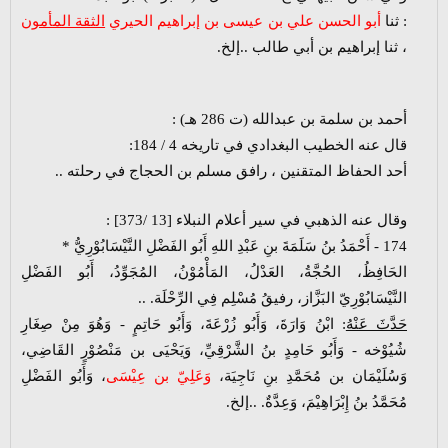
: ثنا
أبو الحسن علي بن عيسى بن إبراهيم الحيري
الثقة المأمون
، ثنا إبراهيم بن أبي طالب ..إلخ.
أحمد بن سلمة بن عبدالله (ت 286 هـ) :
قال عنه الخطيب البغدادي في تاريخه 4 / 184:
أحد الحفاظ المتقنين ، رافق مسلم بن الحجاج في رحلته ..
وقال عنه الذهبي في
سير أعلام النبلاء [13 /373]
:
174 - أَحْمَدُ بنُ سَلَمَةَ بنِ عَبْدِ اللهِ أَبُو الفَضْلِ النَّيْسَابُوْرِيُّ *
الحَافِظُ، الحُجَّةُ، العَدْلُ، المَأْمُوْنُ، المُجَوِّدُ، أَبُو الفَضْلِ
النَّيْسَابُوْرِيّ البَزَّاز، رفيقُ مُسْلِم فِي الرِّحْلَة. ..
حَدَّثَ عَنْهُ
: ابْنُ وَارَةَ، وَأَبُو زُرْعَةَ، وَأَبُو حَاتِمٍ - وَهُوَ مِنْ صِغَارِ
شُيُوْخه - وَأَبُو حَامِدٍ بنُ الشَّرْقِيِّ، وَيَحْيَى بن مَنْصُوْرٍ القَاضِي،
وَسُلَيْمَان بن مُحَمَّدِ بنِ نَاجِيَة،
وَعَلِيّ بن عِيْسَى
، وَأَبُو الفَضْلِ
مُحَمَّدُ بنُ إِبْرَاهِيْمَ، وَعِدَّةٌ. ..إلخ.