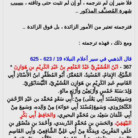
فلا ضير إن لم نترجمه ، أو إن لم تثبت حتى وثاقته ،
بسبب
شهرة المُصنـَّف المذكور
..
فترجمته تعتبر من الأمور الزائدة ، بل فوق الزائدة ..
ومع ذلك ، فهذه ترجمته :
قال الذهبي في سير أعلام النبلاء 19 / 623 - 625
367 -
ابْنُ القُشَيْرِيِّ عَبْدُ المُنْعِمِ بنُ عَبْدِ الكَرِيْمِ بنِ هَوَازِنَ
*
الشَّيْخُ، الإِمَامُ، المُسْنِدُ، المُعَمَّرُ، أَبُو المُظَفَّرِ ابنُ الأُسْتَاذِ أَبِي
القَاسِمِ عَبدِ الكَرِيْمِ بنِ هَوَازِن القُشَيْرِيّ، النَّيْسَابُوْرِيّ.
وُلِدَ:سَنَةَ خَمْسٍ وَأَرْبَعِيْنَ وَأَرْبَعِ مائَةٍ.
وَسَمِعَ(مُسْنَدَ أَبِي يَعْلَى) مِنْ:أَبِي سَعْدٍ مُحَمَّد بن عَبْدِ الرَّحْمَنِ
الكَنْجَرُوذِي، وَسَمِعَ(مُسْنَدَ أَبِي عوَانَة) مِنْ وَالِده، وَسَمِعَ مِنْ
أَبِي عُثْمَانَ سَعِيْد بن مُحَمَّدٍ البحيرِي،
وَالحَافِظِ أَبِي بَكْرٍ
البَيْهَقِيّ،
وَالحَسَنِ بن مُحَمَّدٍ الدّربندي، وَأَحْمَدَ بنِ مَنْصُوْرِ بنِ
خَلَفٍ المَغْرِبِيّ، وَبِمَكَّةَ مِنْ أَبِي عَلِيٍّ الشَّافِعِيّ، وَأَبِي القَاسِمِ