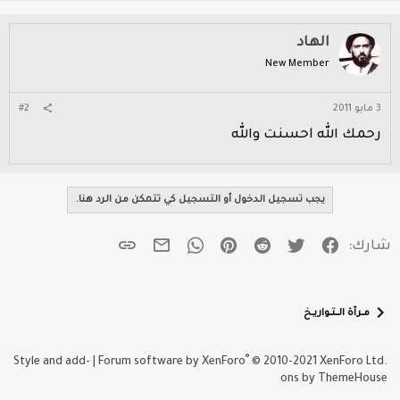
الهاد
New Member
3 مايو 2011
#2
رحمك الله احسنت والله
يجب تسجيل الدخول أو التسجيل كي تتمكن من الرد هنا.
فيسبوك
تويتر
Reddit
Pinterest
WhatsApp
الرابط
البريد الإلكتروني
شارك:
مــرآة الـــتــواريــخ
®
Style and add-
|
Forum software by XenForo
© 2010-2021 XenForo Ltd.
ons by ThemeHouse