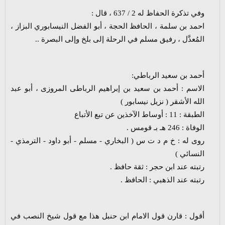
وفي تذكرة الحفاظ له 2 / 637 ، قال :
احمد بن سلمة ، الحافظ الحجة ، أبو الفضل النيسابوري البزاز ،
المُعدَّل ، رفيق مسلم في الرحلة إلى بلخ وإلى البصرة ..
أحمد بن سعيد الرباطي:
الاسم : أحمد بن سعيد بن إبراهيم الرباطى المروزى ، أبو عبد
الله الأشقر ( نزيل نيسابور )
الطبقة : 11 : أوساط الآخذين عن تبع الأتباع
الوفاة : 246 هـ بـ قومس .
روى له : خ م د ت س ( البخاري - مسلم - أبو داود - الترمذي -
النسائي )
رتبته عند ابن حجر : ثقة حافظ .
رتبته عند الذهبي : الحافظ .
أقول : قارن قول الامام ابن حنبل هذا مع قول شيخ النصب في