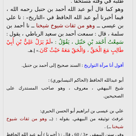
طلبه في وقته مُستحقاً .
وهو كما قال أبو عبد الله أحمد بن حنبل رحمه الله ،
فيما أخبرنا أبو عبد الله الحافظ في
التاريخ
: نا علي
»
«
بن عيسى ــ
وهو من ثقات شيوخ شيخنا
ــ نا أحمد بن
سلمة ، قال : سمعت أحمد بن سعيد الرباطي ، يقول :
سَمِعْتُ أَحْمَد بْنِ حَنْبَل ، يَقُوْلُ :
لَمْ يَزَلْ عَلِيٌّ بْنِ أَبِيْ
«
طَالِبٍ مَعَ الْحَقِّ ، وَالْحَقّ مَعَهُ حَيْثُ كَانَ
.» إ.هـ.
أقول أنا مرآة التواريخ
: السند صحيح إلى أحمد بن حنبل.
أبو عبدالله الحافظ (الحاكم النيسابوري) :
شيخ البيهقي ، معروف ، وهو صاحب المستدرك على
الصحيحين.
علي بن عيسى بن ابراهيم أبو الحسن الحيري:
عرفتَ توثيقه من البيهقي. بقوله : (ــ
وهو من ثقات شيوخ
شيخنا
ــ) .
وفي سنن البيهقي ج3 / 60 ، قال : ( أخبرنا ) أبو عبد الله الحافظ