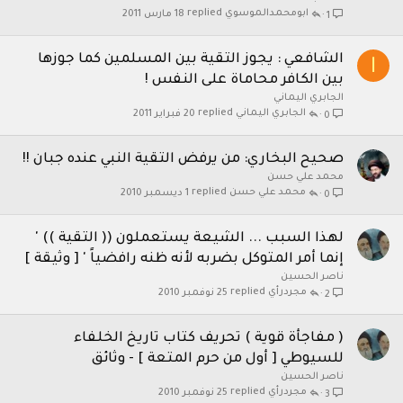
ابومحمدالموسوي
18 مارس 2011
1
الشافعي : يجوز التقية بين المسلمين كما جوزها
ا
بين الكافر محاماة على النفس !
الجابري اليماني
الجابري اليماني
20 فبراير 2011
0
صحيح البخاري: من يرفض التقية النبي عنده جبان !!
محمد علي حسن
محمد علي حسن
1 ديسمبر 2010
0
لهذا السبب ... الشيعة يستعملون (( التقية )) '
إنما أمر المتوكل بضربه لأنه ظنه رافضياً ' [ وثيقة ]
ناصر الحسين
مجردرأي
25 نوفمبر 2010
2
( مفاجأة قوية ) تحريف كتاب تاريخ الخلفاء
للسيوطي [ أول من حرم المتعة ] - وثائق
ناصر الحسين
مجردرأي
25 نوفمبر 2010
3