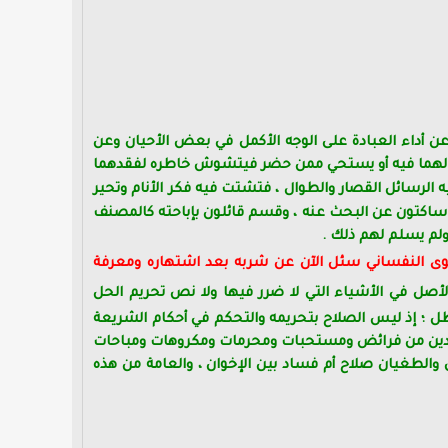
عن أداء العبادة على الوجه الأكمل في بعض الأحيان وعن
عمالهما فيه أو يستحي ممن حضر فيتشوش خاطره لفقدهما
يه الرسائل القصار والطوال ، فتشتت فيه فكر الأنام وتحير
 ساكتون عن البحث عنه ، وقسم قائلون بإباحته كالمصنف
ولم يسلم لهم ذلك .
هوى النفساني سئل الآن عن شربه بعد اشتهاره ومعرفة
الأصل في الأشياء التي لا ضرر فيها ولا نص تحريم الحل
طل ؛ إذ ليس الصلاح بتحريمه والتحكم في أحكام الشريعة
 المجتهدين من فرائض ومستحبات ومحرمات ومكروهات ومباحات
 والطغيان صلاح أم فساد بين الإخوان ، والعامة من هذه