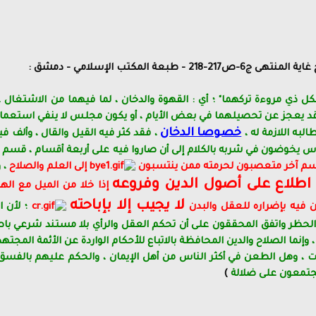
عة المكتب الإسلامي - دمشق :
كل ذي مروءة تركهما" ؛ أي : القهوة والدخان ، لما فيهما من الاشتغال 
ا قد يعجز عن تحصيلهما في بعض الأيام ، أو يكون مجلس لا ينفي است
خصوصا الدخان
به اللازمة له ،
، فقد كثر فيه القيل والقال ، وألف ف
ناس يخوضون في شربه بالكلام إلى أن صاروا فيه على أربعة أقسام ، قسم
م آخر متعصبون لحرمته ممن ينتسبون
إلى العلم والصلاح
، 
 اطلاع على أصول الدين وفروعه
إذا خلا من الميل مع ال
لا يجيب إلا بإباحته
 فيه بإضراره للعقل والبدن
؛ لأن 
لا الحظر واتفق المحققون على أن تحكم العقل والرأي بلا مستند شرعي با
 ، وإنما الصلاح والدين المحافظة بالاتباع للأحكام الواردة عن الأئمة
لات ، وهل الطعن في أكثر الناس من أهل الإيمان ، والحكم عليهم بالفسق
 يجتمعون على ضلالة
)