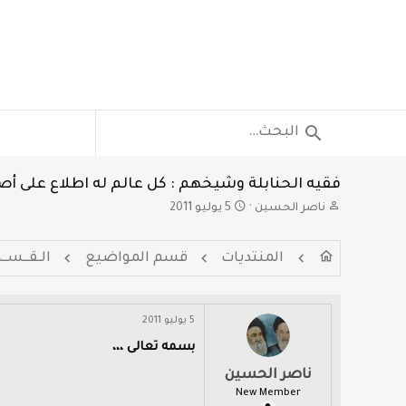
فقيه الحنابلة وشيخهم : كل عالم له اطلاع على أصول
ب
ت
ناصر الحسين
5 يوليو 2011
ا
ا
د
ر
المنتديات
قسم المواضيع
الـقــســم
ئ
ي
ا
خ
ل
ا
م
ل
5 يوليو 2011
و
ب
ض
د
بسمه تعالى ،،،
و
ء
ناصر الحسين
ع
New Member