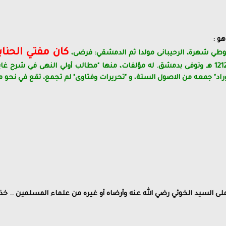
و :
كان مفتي الحنا
ي شهرة، الرحيبانى مولدا ثم الدمشقي: فرضى،
واشتهر وولي فتوى الحنابلة سنة 1212 هـ وتوفى بدمشق. له مؤلفات، منها "مطالب أولي ا
لاوراد" جمعه من الاصول الستة، و "تحريرات وفتاوى" لم تجمع، تقع في نحو 
ى السيد الخوئي رضي الله عنه وأرضاه أو غيره من علماء المسلمين .. خ