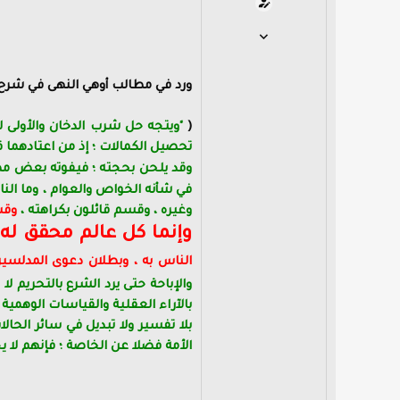
28 أبريل 2010
163
0
ورد في مطالب أوهي النهى في شرح غاية المنتهى ج6-ص217-218 - طب
0
(
"ويتجه حل شرب الدخان والأولى ل
تحصيل الكمالات ؛ إذ من اعتادهم
وقد يلحن بحجته ؛ فيفوته بعض مطال
في شأنه الخواص والعوام ، وما ال
وغيره ، وقسم قائلون بكراهته ،
وقس
وإنما كل عالم محقق له
الناس به ، وبطلان دعوى المدلسين
والإباحة حتى يرد الشرع بالتحريم 
بالآراء العقلية والقياسات الوهمية
بلا تفسير ولا تبديل في سائر الحا
الأمة فضلا عن الخاصة ؛ فإنهم لا