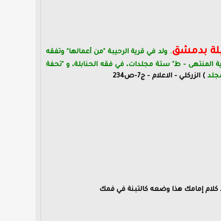
بلة بدمشق
. ولد في قرية الرحيبة "من أعمالها" وتفقه
لنهى في شرح غاية المنتهى - ط" ستة مجلدات، في فقه الحنابلة، و "تحفة
مجلد
) الزركلي - الاعلام - ج7-ص234
ذ كلام إمامك هذا وضعه كالتبنة في فمك