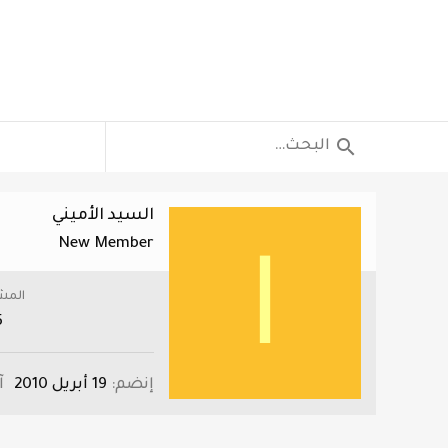
السيد الأميني
New Member
ا
المش
5
إنضم
19 أبريل 2010
آ