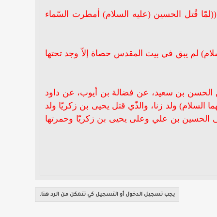
مّا قُتل الحسين (عليه السلام) أمطرت السّماء
لام) لم يبق في بيت المقدس حصاة إلاّ وجد تحتها
ن الحسن بن سعيد، عن فضالة بن أيوب، عن داود
 السلام) ولد زنا، والذّي قتل يحيى بن زكريّا ولد
لى الحسين بن علي وعلى يحيى بن زكريّا وحمرتها
يجب تسجيل الدخول أو التسجيل كي تتمكن من الرد هنا.