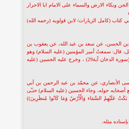
لجن وبكاء الارض والسماء على الامام ابا الاحرار
ي كتاب (كامل الزيارات/ لابن قولويه (رحمه الله)
د بن الحسن، عن سعد بن عبد الله، عن يعقوب بن
 قال: سمعتُ أمير المؤمنين (عليه السلام) وهو
يقول في الرّحبة، وهو يتلو هذه الآية: ((فَمَا بَكَتْ عَلَيْهِمُ السَّمَاء وَالْأَرْضُ وَمَا كَانُوا مُنظَرِينَ)) (سورة الدخان آية29) ، وخرج عليه الحسين (عليه
ى الأنصاري، عن محمّد بن عبد الرحمن بن أبي
أصحابه حوله، وجاء الحسين (عليه السلام) حتـّى
ْهِمُ السَّمَاء وَالْأَرْضُ وَمَا كَانُوا مُنظَرِينَ))
إسناده مثله.