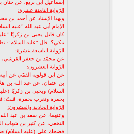
إسماعيل ابن بزيع، عن حنان بن 
الرّواية الثامنة عشرة:
وبهذا الإسناد عن أحمد بن مح
الإمام أبي عبد الله "عليه السلا
كان قاتل يحيى بن زكريّا "عليه
تبكي؟، قال "عليه السلام": 
الرّواية التاسعة عشرة:
عن محمّد بن جعفر القرشي، ع
الرّواية العشرون:
عن ابن قولويه القمّي عن أبي
بن عثمان، عن عبد الله بن هلال
السلام) ويحيى بن زكريّا (علي
بحمرة وتغرب بحمرة، قلتُ: فذا
الرّواية الحادية والعشرون:
وعنهما، عن سعد بن عبد الله
النخعي، عن كثير بن شهاب الحا
فضحك علي (عليه السلام) ضحكاً حتـّ