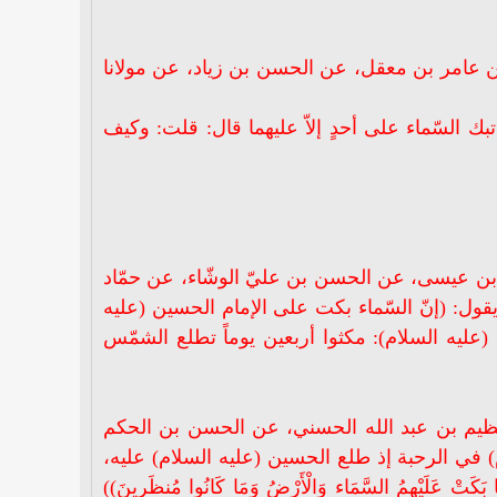
ن عامر بن معقل، عن الحسن بن زياد، عن مولانا
بك السّماء على أحدٍ إلاّ عليهما قال: قلت: وكيف
بن عيسى، عن الحسن بن عليّ الوشّاء، عن حمّاد
يقول: (إنّ السّماء بكت على الإمام الحسين (عليه
 (عليه السلام): مكثوا أربعين يوماً تطلع الشمّس
عظيم بن عبد الله الحسني، عن الحسن بن الحكم
 في الرحبة إذ طلع الحسين (عليه السلام) عليه،
ْهِمُ السَّمَاء وَالْأَرْضُ وَمَا كَانُوا مُنظَرِينَ))