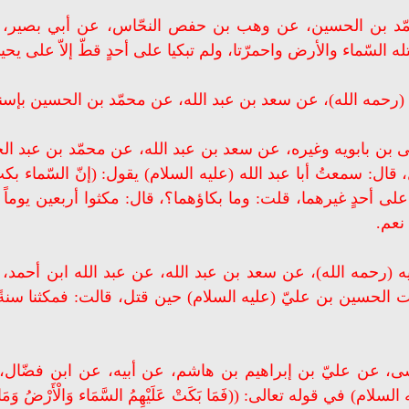
 بن الحسين، عن وهب بن حفص النحّاس، عن أبي بصير، عن مو
 السّماء والأرض واحمرّتا، ولم تبكيا على أحدٍ قطّ إلاّ على يح
 (رحمه الله)، عن سعد بن عبد الله، عن محمّد بن الحسين بإسنا
ن بابويه وغيره، عن سعد بن عبد الله، عن محمّد بن عبد الجب
 قال: سمعتُ أبا عبد الله (عليه السلام) يقول: (إنّ السّماء 
كِ على أحدٍ غيرهما، قلت: وما بكاؤهما؟، قال: مكثوا أربعين 
نعم.
بيه (رحمه الله)، عن سعد بن عبد الله، عن عبد الله ابن أح
كت الحسين بن عليّ (عليه السلام) حين قتل، قالت: فمكثنا سنةً
 عن عليّ بن إبراهيم بن هاشم، عن أبيه، عن ابن فضّال، 