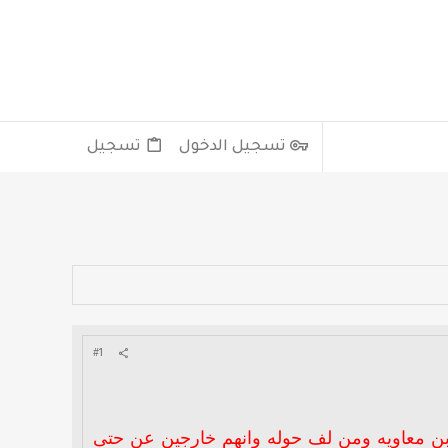
تسجيل الدخول
تسجيل
#1
 بن معاويه ومن لف حوله وانهم خارجين عن حتى