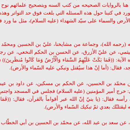
نا هنا بالروايات الصحيحه من كتب السنه وبتصحيح علمائهم نوح ا
رد في كتبنا حول هذه المسئله التي بلغت فوق حد التواتر وهذه
الأرض والسماء على سيّد الشهداء (عليه السلام)، مثل ما ورد ف
يه (رحمه الله)، وجماعة من مشايخنا، عليّ بن الحسين ومحمّ
يثمي، عن عليّ الأزرق، عن الحسن بن الحكم النخعي، عن رجل،
 فقال: (أما إنّ هذا سيُقتل وتبكي عليه السّماء والأرض).
ن محمّد بن الحسين، عن الحكم بن مسكين، عن داود بن عيس
: خرج أمير المؤمنين (عليه السلام) فجلس في المسجد واجتمع 
ال: (يا بنيّ إنّ الله عبر أقواماً بالقرآن، فقال: ((فَمَا بَكَتْ عَلَي
، عن سعد بن عبد الله، عن محمّد بن الحسين بن أبي الخطّاب ب