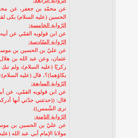
الرّواية الرابعة:
عن محمّد بن جعفر، عن محمّد
الحسين (عليه السلام) بكى لقتله
الرّواية الخامسة:
عن ابن قولويه القمّي عن أبيه
الرّواية السّادسة:
عن عليّ بن الحسين بن موسى ب
عثمان، وعن عبد الله بن هلال،
زكريّا (عليه السلام)، ولم تب
بكاؤهما)؟، قال (عليه السلام): 
الرّواية السابعة:
عن ابن قولويه القمّي، عن أ
قال: ((حدثتني جدّتي أنها أدر
ترى الشّمس)).
الرّواية الثامنة:
عن عليّ بن الحسين بن موسى،