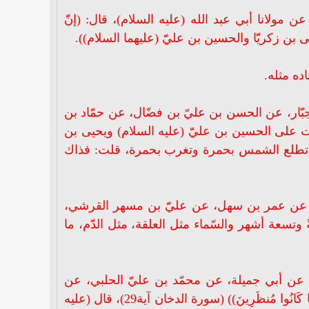
لانا أبي عبد الله (عليه السلام)، قال: (إنّ
يى بن زكريّا والحسين بن عليّ (عليهما السلام)).
ده مثله.
ّار، عن الحسن بن عليّ بن فضّال، عن حمّاد بن
بكت على الحسين بن عليّ (عليه السلام) ويحيى بن
يوماً تطلع الشمس بحمرة وتغرب بحمرة، قلت: فذاك
مد، عن عمر بن سهل، عن عليّ بن مسهر القرشي،
 وتسعة أشهر والسّماء مثل العلقة، مثل الدّم، ما
عن أبي جميلة، عن محمّد بن عليّ الحلبي، عن
مولانا الإمام أبي عبد الله (عليه السلام) في قوله تعالى: ((فَمَا بَكَتْ عَلَيْهِمُ السَّمَاء وَالْأَرْضُ وَمَا كَانُوا مُنظَرِينَ)) (سورة الدخان آية29)، قال (عليه