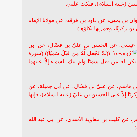
حسين (عليه السلام)، فبكت عليه).
ن بن يحيى، عن داود بن فرقد، عن مولانا الإمام
بن زكريّا، وحمرتها بكاؤها).
بن عيسى، عن الحسن بن عليّ بن فضّال، عن ابن
((لَمْ نَجْعَل لَّهُ مِن قَبْلُ سَمِيّاً)) (سورة
م يكن له من قبل سميّا ولم تبك السماء إلاّ عليهما
بن هاشم، عن عليّ بن فضّال، عن أبي جميلة، عن
يّا إلاّ على الحسين بن عليّ (عليه السلام)، فإنها
، عن كليب بن معاوية الأسدي، عن أبي عبد الله
.