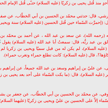
حدٍ منذ قُتل يحيى بن زكريّا (عليه السلام) حتـّى قُتل الإمام ال
قرشي، قال: حدثني محمّد بن الحسين بن أبي الخطّاب، عن صفوا
ل: (إحمرَّت السّماء حين قُتل الحسين (عليه السلام) سنة ويحيى 
يه (رحمه الله)، عن سعد بن عبد الله ، عن أحمد بن محمّد 
ق بن عبد ربُّه، قال: سمعتُ أبا عبد الله (عليه السلام) يقول
ن عليّ (عليه السلام)، لم يكن له من قبل سميّا ويحيى بن زكريا ل
بكاؤها؟، قال (عليه السلام): كانت تطلع حمراء وتغرب حمراء).
عن عليّ بن إبراهيم وسعد بن عبد الله جميعاً، عن إبراهيم 
 (عليه السلام)، قال: (ما بكت السّماء على أحد بعد يحيى بن زكر
كوفي، عن محمّد بن الحسين بن أبي الخطّاب، عن جعفر بن بشير
سّماء إلاّ على الحسين بن عليّ ويحيى بن زكريّا (عليهما السلام))