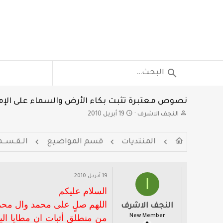
نصوص معتبرة تثبت بكاء الأرض والسماء على الإ
ب
ت
النجف الاشرف
19 أبريل 2010
ا
ا
د
ر
المنتديات
قسم المواضيع
الـقـســم
ئ
ي
ا
خ
ل
ا
م
ل
19 أبريل 2010
ا
و
ب
ض
د
السلام عليكم
و
ء
اللهم صلٍ على محمد وال محم
النجف الاشرف
ع
New Member
من منطلق أثبات ان مطايا ال