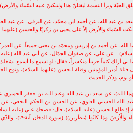
عد بن عبد الله، عن أحمد ابن محمّد، عن البرقي، عن عبد ا
بكت السّماء والأرض إلاّ على يحيى بن زكريّا والحسين (عليهما ا
 الله، عن أحمد بن إدريس ومحمّد بن يحيى جميعاً، عن العمرك
لسلام) – عن علي، عن صفوان الجمّال، عن أبي عبد الله (عليه 
 لي أراك كئيباً حزيناً منكسراً، فقال: لو تسمع ما أسمع لشغل
ى قتلة أمير المؤمنين وقتلة الحسن (عليهما السلام)، ونوح الج
أو نوم، وذكر الحديث.
ما الله)، عن سعد بن عبد الله وعبد الله بن جعفر الحميري
بد الله الحسني العلوي، عن الحسن بن الحكم النخعي، عن ك
بة إذ طلع الحسين (عليه السلام)، قال: فضحك علي (عليه السلام) 
فقال: ((فَمَا بَكَتْ عَلَ