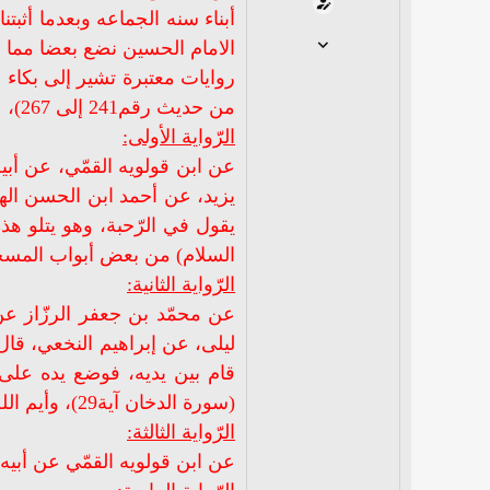
أبناء سنه الجماعه وبعدما أثبت
18 أبريل 2010
الامام الحسين نضع بعضا مما و
31
روايات معتبرة تشير إلى بكاء 
0
من حديث رقم241 إلى 267)،
0
الرّواية الأولى:
عن ابن قولويه القمّي، عن أب
يزيد، عن أحمد ابن الحسن اله
السلام) من بعض أبواب المسجد،
الرّواية الثانية:
عن محمّد بن جعفر الرزّاز ع
ليلى، عن إبراهيم النخعي، قال
قام بين يديه، فوضع يده على رأسه فق
(سورة الدخان آية29)، وأيم الله ليقتلنّك بعدي ثمّ تبكيك السّماء والأرض).
الرّواية الثالثة:
عن ابن قولويه القمّي عن أبيه