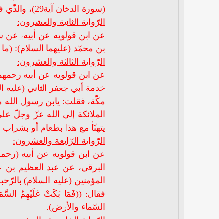
(سورة الدخان آية29)، والذّي فلق الحبّة وبرأ النسمة ليقتلنّ هذا ولتبكينّ عليه السّماء والأرض).
الرّواية الثانية والعشرون:
عن ابن قولويه عن أبيه، عن س
بن محمّد (عليهما السلام): (ما 
الرّواية الثالثة والعشرون:
عن ابن قولويه عن أبيه رحمهما
خدمة أبي جعفر الثاني (عليه ا
مكّة، فقلت: يابن رسول الله ما
الملائكة إلى الله عزّ وجلّ عل
يتهنّأ مع هذا بطعام أو بشراب 
الرّواية الرّابعة والعشرون:
عن ابن قولويه عن أبيه (رحمه
البرقي، عن عبد العظيم بن ع
المؤمنين (عليه السلام) بالرّح
السّماء والأرض).