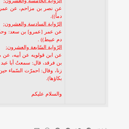
الرّواية الخامسة والعشرون:
عن نصر بن مزاحم، عن عمر [عم
دماً)).
الرّواية السادسة والعشرون:
عن عمر [عمرو] بن سعد: وحدّثن
دم عبيط)) .
الرّواية السّابعة والعشرون:
عن ابن قولويه عن أبيه، عن 
بن فرقد، قال: سمعتُ أبا عبد ا
زنا، وقال: احمرّت السّماء ح
بكاؤها).
والسلام عليكم