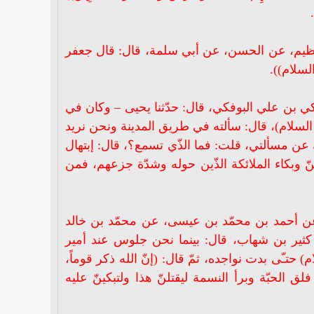
لعظيم، عن الحسن، عن أبي سلمة، قال: قال جعفر
لسلام)).
ي بن علي البوفكي، قال: حدّثنا يحيى – وكان في
السلام)، قال: سألته في طريق المدينة ونحن نريد
ك عن مسألتي، قلت: فما الذّي تسمع؟، قال: إبتهال
نّ وبكاء الملائكة الذّين حوله وشدّة جزعهم، فمن
 عن أحمد بن محمّد بن عيسى، عن محمّد بن خالد
ثير بن شهاب، قال: بينما نحن جلوس عند أمير
حتـّى بدت نواجده، ثمّ قال: (إنّ الله ذكر قوماً،
يْهِمُ السَّمَاء وَالْأَرْضُ وَمَا كَانُوا مُنظَرِينَ)) (سورة الدخان آية29)، والذّي فلق الحبّة وبرأ النسمة ليقتلنّ هذا ولتبكينّ عليه