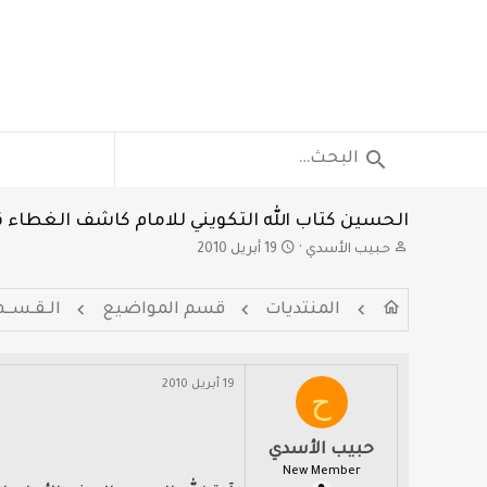
الحسين كتاب الله التكويني للامام كاشف الغطاء ق
ب
ت
حبيب الأسدي
19 أبريل 2010
ا
ا
د
ر
المنتديات
قسم المواضيع
الـقـســم
ئ
ي
ا
خ
ل
ا
م
ل
19 أبريل 2010
ح
و
ب
ض
د
و
ء
حبيب الأسدي
ع
New Member