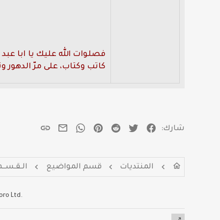
فصلوات الله عليك يا ابا عبد
كاتب وكتاب، على مرّ الدهور و
فيسبوك
تويتر
Reddit
Pinterest
WhatsApp
الرابط
البريد الإلكتروني
شارك:
المنتديات
قسم المواضيع
الـقـســم
oro Ltd.