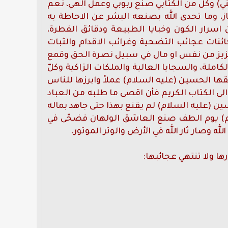
يني) وكل من الكتابي صنع ربوبي وعمل الهي، نعم
، وما تحدى الله بصنعه البشر عن الاحاطة به
اسرار الكون وخبايا الطبيعة ودقائق الفطرة،
نات عجائب التضحية وغرائب الاقدام والثبات
 عزيز من نفس او مال في سبيل نصرة الحق وقمع
كاملة، والسجايا العالية والملكات الزاكية وكلّ
قها الحسين (عليه السلام) عملاً وابرزها للناس
لى الكتاب الكريم فأن اقصى ما طلبه من العباد
الحسين (عليه السلام) لم يقنع بهذا حتى جاهد بماله
م) يوم الطف صنع العاشق الولهان فضحّى في
 وصار ثار الله في الأرض والوتر الموتور.
ا ولا تنتهي عجائبها: