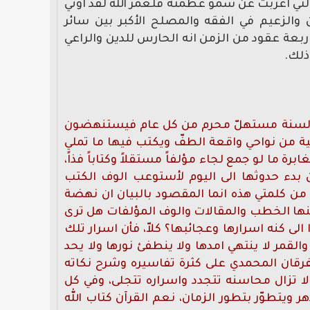
 التي اغربت عن سمو عظمته فلعمر الله لقد اوتي
 والزعيم في الفقه والمصلح الأكبر بين سائر
اربعة عقود من الزمن انه الحارس للدين والراعي
ذلك.
أس السنة مستهلّ محرم من كل عام فيستنهضون
ية من نواحي واقعة الطفّ ويكتب فيها ما تملي
 ما لو جمع لجاء مؤلفاً مستقلاً وكتاباً فذاً،
ن بدء حدوثها الى اليوم لأستوعب الوف الكتب
 من كلمتي هذه انما المقصود بالبيان ان نهضة
منها الخطب والمقالات والوف المؤلفات هل ترى
ى كنه اسرارها وعجائبها؟ كلاّ، فأن اسرار تلك
قمر لا ينتهي امدها ولا ينطفئ نورها ولا يحد
رقان المحمدي على كثرة تفاسيره وشرح نكاته
ولا تزال محاسنه تتجدد واسراره تتجلى، وفي كل
 ويتطوّر بتطور الزمان، نعم القرآن كتاب الله