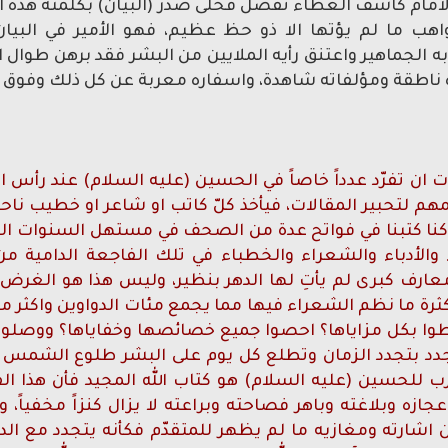
لى الامام كاشف الغطاء تفضل فحلّى صدر (البيان) بكلمته هذه
اهب ما لم يؤتها الا ذو حظ عظيم، فهو الأمير في البيان
به الجماهير واعتنق رأيه الملايين من البشر فقد برهن طوال 
 ناطقة ومؤلفاته شاهدة، واسفاره معربة عن كل ذلك وفوق 
ان تفرّد عدداً خاصاً في الحسين (عليه السلام) عند ر
مهم لتحبير المقالات، فيأخذ كلّ كاتب او شاعر او خطيب ناح
كنا كتبنا في فواتح عدة من الصحف في مستهل السنوات الغابرة
 والأدباء والشعراء والخطباء في تلك الفاجعة الدامية م
معارف كبرى لم يأتِ لها الدهر بنظير، وليس هذا هو الغرض
ثرة ما نظم الشعراء فيها مما يجمع مئات الدواوين واكثر 
وا بكل مزاياها؟ احصوا جميع خصائصها وخفاياها؟ ووصلوا ال
تجدد بتجدد الزمان وتطلع كل يوم على البشر طلوع الشمس وال
للحسين (عليه السلام) هو كتاب الله المجيد فأن هذا الف
زه وبلاغته وباهر فصاحته وبراعته لا يزال كنزاً مخفياً، 
شارته ومغازيه ما لم يظهر للمتقدّم فكأنه يتجدد مع الدهر