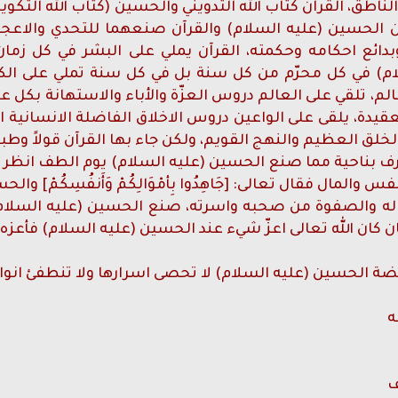
ناطق، القرآن كتاب الله التدويني والحسين (كتاب الله التكو
 الحسين (عليه السلام) والقرآن صنعهما للتحدي والاعجاز
دائع احكامه وحكمته، القرآن يملي على البشر في كل زمان 
) في كل محرّم من كل سنة بل في كل سنة تملي على الكائ
لم، تلقي على العالم دروس العزّة والأباء والاستهانة بكل
عقيدة، يلقى على الواعين دروس الاخلاق الفاضلة الانسانية ال
لخلق العظيم والنهج القويم، ولكن جاء بها القرآن قولاً وطب
تعرف بناحية مما صنع الحسين (عليه السلام) يوم الطف انظر ا
 والمال فقال تعالى: [جَاهِدُوا بِأمْوَالِكُمْ وَأَنفُسِكُمْ] و
اله والصفوة من صحبه واسرته، صنع الحسين (عليه السلا
ان الله تعالى اعزّ شيء عند الحسين (عليه السلام) فأعزه الله
هضة الحسين (عليه السلام) لا تحصى اسرارها ولا تنطفئ انواره
ه
ف