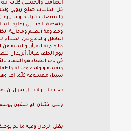
الصامت والحسين كتاب الله ال
كل الكائنات صنع ربوبي ولكن
واستيعاب مزاياه واسراره وب
ونهضة الحسين (عليه السلام
ومقاومة الظلم ومحاربة الظا
الباطل والدفاع عن المبدأ وال
ما جاء به القرآن والسنة من ا
يوم الطف عياناً، أتريد ان ت
في باب الجهاد هو الجهاد بالنفس
ونفسه واولاده وعياله واطف
سبيل معشوقه كلّما اعز وهان ك
نعم قلنا ولا نزال نقول ان ن
وعلى افتنان الواصفين بوصف
يفنى الزمان وفيه ما لم يوص