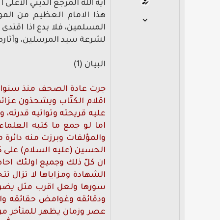
آية الله المرجع الديني الأع
هذا الامام العظيم من المو
19 أبريل 2010
المسلمين، فلا بدع اذا اقتدى 
20
لشرعة سيد المرسلين، وآثاره
0
0
البيان (1)
جرت عادة الصحف منذ سنوات 
اقلام الكتّاب ويشحذون عزائ
عليه قريحته وتواتيه قدرته، و
اما لو جمع ما كتبه العلماء
والمؤلفات وبرزت منه دائرة 
الحسين (عليه السلام) على ك
ان كلّ ذلك وجميع اولئك احاط
الشهادة ومزاياها لا تزال ت
سورها ولعل اقرب مثل يضرب 
ودقائقه وغوامض حقائقه واعجا
عصر وزمان يظهر للمتأخر من ا