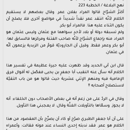
نهج البلاغة / الخطبة 223
أكثرُ الشرّاح قالوا المراد بفلان عمر. وقال بعضهم لا يستقيم
الكلام لأنّه انتقد عمر نقداً شديداً في مواضع أخرى فلا يصلح أن
يكون الثناء عليه هنا. فالمراد أبو بكر.
ولم تسبقه دولة أو بلاد لأحدٍ سواهما مع عثمان وليس عثمان هو
المراد منه بإجماع الشرّاح لأنّه صاحب الفتنة ومركزها فالسابق لها:
أبو بكر وعمر فقط. وقيل أن الجاروديّة قومٌ من الزيدية يزعمون أنّه
في عثمان.
قال ابن أبي الحديد وقد ظهرت عليه حيرة عظيمة في تفسير هذا
الكلام أنه سأل عنه النقيب أبا جعفرٍ بن يحيى ففصّل له أقوال فرق
الإمامية فيه ومنهم الإثني عشرية حيث قالوا هو من باب التقيّة
لاستصلاح أصحابه !!
وقال في الردّ على من زعم أنه في بعض الأصحاب دون الخلفاء: أنه
لا يجوز. وسمّاها بالتأويلات الغثّة وقال: لا يعجبني هذا التأويل.
على أن أبا جعفرٍ الطبري صرّح أو كاد أن يصرِّح بأن المقصود من هذا
الكلام هو عمر. فقد ندبته إحدى النساء عند موته فقالت: وأعمراه