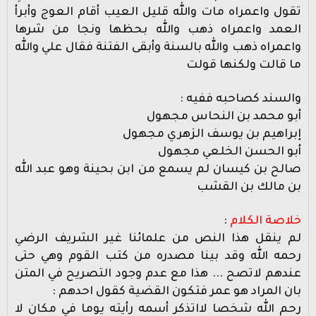
تقول واعمراه مات والله قليل العيب أقام العوج وأبرأ
العمد واعمراه ذهب والله بحظها ونجا من شرها
واعمراه ذهب والله بالسنة وأبقى الفتنة فقال علي والله
ما قالت ولكنها قولت
والسند كصاحبه ففيه :
أبو محمد بن النحاس مجهول
إبراهيم بن يوسف الزهري مجهول
أبو الحسن الخلعي مجهول
صالح بن كيسان لم يسمع من ابن بحينة وهو عبد الله
بن مالك بن القشب
خلاصة الكلام
:
لم ينقل هذا النص من علمائنا غير الشريف الرضي
رحمه الله وقد بينا مصدره من كتب القوم وهي حتى
عندهم لاتصح ... هذا مع عدم وجود التصريح في المتن
بان المراد هو عمر فتكون القضية كقول احدهم :
رحم الله شخصا لااتذكر أسمه رأيته يوما في مكان لا