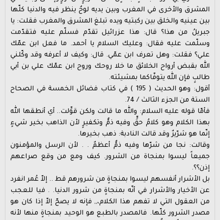
المشرق والأخرى في المغرب وبين يديه لوحٌ ينظر فيه والدنيا كلّها
بين عينيه والخلق بين ركبتيه ويده تبلغ المشرق والمغرب فقلت: يا
جبريلُ من هذا؟ قال: هذا عزرائيل تقدّم فسلّم عليه فتقدّمت
وسلّمت عليه فقال: وعليك السلام يا أحمد. ما فعل ابن عمّك
علي؟ فقلت: وهل تعرف ابن عمّي. قال: وكيف لا أعرفه وقد وكّلني
الله بقبض أرواح الخلائق ما خلا روحك وروح ابن عمّك علي بن أبي
طالبٍ فإن الله يتوفّاكما بمشيئته.
أقول: وهو الحديث ( 195 ) في كتاب فضائل الخمسة في الصحاح
الستة من الجزء الثالث / 74.
فأمّا قوله عليه السلام: والله ما قالت ولكن قوِّلت.. أي أنطقها الله
بهذا الكلام وهو كلامُ حقٍّ وفيه ذمٌّ وتكفيرٍ لأن الذاهب بخير شيءٍ
إنّما هو شرّيرٌ وقد قالت النادبة: ذهب بخيرها.
وقالت: نجا من شرّها وفيه ذمٌّ أعظمٌ . . لأن الرسل والمؤمنون
جميعاً ليسوا بمنجاة من الشرور. كيف ومع من وقع صراعهم
إذن؟؟.
بل الأشرار أنفسهم ليسوا بمنجاةٍ من شرورهم قط .. إلاّ عُمر انفرد
عن الأخيار والأشرار في أنّه بمنجاةٍ من شرور الدنيا. . فيا للعجب
من العقول التي لا تفهم هذا الكلام،,, فإنه لا يصحّ إلاّ إذا كان هو
مصدر الشرور كلّها. فالمصدر بالطبع هو الوحيد بمنجاةٍ منها لأنه