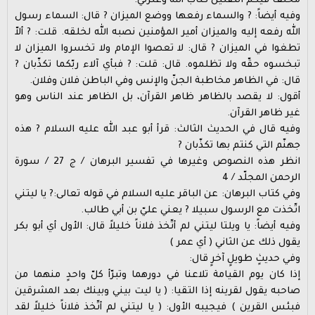
مخلف فيكم الثقلين كتاب الله وعترتي.
وفيه أيضاً: ? والسماء رفعها ووضع الميزان ? قال: السماء رسول
الله رفعه إليه والميزان أمير المؤمنين نصبه الله لخلقه. قلت: ? ألاّ
تطغوا في الميزان ? قال: لا تعصوا الإمام ولا تخسروا الميزان لا
تبخسوه حقّه ولا تظلموه. قال: قلت: ? فبأي آلاء ربّكما تكذّبان ?
قال: في الظاهر مخاطبة الجنّ والإنس وفي الباطن فلان وفلان.
أقول: لا يقصد بالظاهر ظاهر القرآن، بل الظاهر عند الناس وهو
غير ظاهر القرآن.
وفيه قال في الحديث الثالث: قرأ أبو عبد الله عليه السلام ? هذه
جهنّم التي كنتم بها تكذّبان ?
انظر هذه النصوص وغيرها في تفسير البرهان / ج 27 / سورة
الرحمن المجلّد / 4
وفي كتاب البرهان: عن الباقر عليه السلام في قوله تعالى:? يا ليتني
اتّخذت مع الرسول سبيلا ? يعني عليّ بن أبي طالب.
وفيه أيضاً: يا ويلتا ليتني لم أتّخذ فلاناً خليلاً قال: الأول أي أبو بكر
يقول ذلك عن الثاني ( أي عمر )
وفي حديثٍ طويلٍ آخرٍ قال:
إذا كان يوم القيامة تلاعنا في دورهما وتبرّأ كلّ واحدٍ منهما من
صاحبه يقول لقرينه إذا التقيا: ( يا ليت بيني وبينك بعد المشرقين
فبئس القرين ) فيجيبه الأول: ( يا ليتني لم أتّخذ فلاناً خليلاً لقد