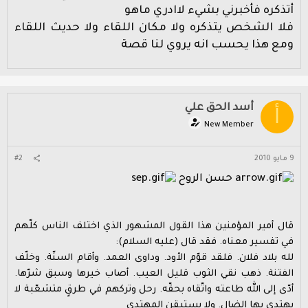
أتذكره فأخبرني بشيء لاادري ماهو
فلا الشخص يتذكره ولا مكان اللقاء ولا حديث اللقاء
ومع هذا يحسب انه يروي لنا قصة
أسد الحق علي
أ
New Member
9 مايو 2010
#2
حسن الروح
قال أمير المؤمنين هذا القول المشهور الذي اختلف الناس كلّهم
في تفسير معناه. فقد قال (عليه السلام):
لله بلاد فلان. فلقد قوّم الأود. وداوى العمد. وأقام السنّة. وخلّف
الفتنة. ذهب نقي الثوب قليل العيب. أصاب خيرها وسبق شرّها.
أدّى إلى الله طاعته واتّقاه بحقّه. رحل وتركهم في طرقٍ متشعّبة لا
يهتدي بها الضال. ولا يستيقن المهتدي