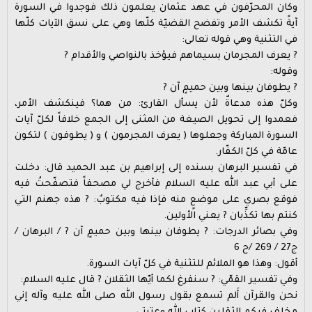
وكان المحرّفون في عهد عثمان يعلمون ذلك فوجدوا في السورة
آيةً تكشف الأمر وتفضح القضيّة كلّها وهي على نسق الآيات كلّها
في التثنية وهي قوله تعالى:
? يعرف المجرمان بسيماهم فيؤخذ بالنواصي والأقدام ?
وقوله:
? يطوفان بينها وبين حميمٍ آن ?
وكلّ هذه مدعاةٌ لأن يسأل القارئ: من هما؟ فينكشف الأمر،
فعمدوا إلى تحويل الصيغة من المثنى إلى الجمع خلافاً لكلّ آيات
السورة المباركة وجعلوها ( يعرف المجرمون ) و ( يطوفون ) لتكون
عامّة في كلّ الكفّار.
في تفسير البرهان بسنده إلى إبراهيم بن عبد الحميد قال: دخلت
على أبي عبد الله عليه السلام فأخرج لي مصحفاً فتصفّحتُ فيه
فوقع بصري على موضعٍ منه فإذا فيه مكتوبٌ: ? هذه جهنم التي
كنتم بها تكذِّبان ? يعني الأولين.
وفي بصائر الدرجات: ? يطوفان بينها وبين حميمٍ آن ? / البرهان /
ج27 / 269 /ح 6
أقول: وهذا هو الملائم للتثنية في كلّ آيات السورة.
وفي تفسير القمّي: ? سنفرغ لكما أيّها الثقلان ? قال عليه السلام:
نحن والقرآن أَلم تسمع بقول رسول الله صلى الله عليه وآله إني