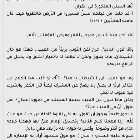
أنّها السنن المذكورة في القرآن:
? قد خلت من قبلكم سننٌ فسيروا في الأرض فانظروا كيف كان
عاقبة المكذّبين ? 137/3
لقد أحيا هذه السنن فمرحى لعُمر ومرحى للمؤمنين بعُمر.
وأمّا قول النادبة: خرج نقيّ الثوب، بريئاً من العيب.. فهذا هو حال
الشيطان، فإنه يغوي ولكن لا علاقة له باختيار الخلق ولا يحمل في
الواقع ذنوبهم.
وما هو العيب في الشيطان يا هذا؟. لأنّك لو قلت هذا الكلام عن
الكافر فإنّه لا يصحّ ولا يصحّ عن المشرك أيضاً لأن الكفر والشرك
فيه عيوب لا تنكر.
ولكن ماذا تقول عن العيب نفسه المجسّد في صورة إنسانٍ؟. هل
تقول: أنّ في العيب عيباً؟
لا يجوز طبعاً ويجوز أن تقول: أنه نقي نقاوة كاملة من حيث هو عيبٌ
كلّه.. إذا فهمنا كلام النادبة وتصديق الإمام عليٍّ لها فهمنا كلامه
الذي هو أكثر وضوحاً. وأعني به قوله: لله درّ بلاد فلانٍ …الخ.
فقوله عليه السلام: ( فلان ) هو قولٌ مقصودٌ أراد به الإشارة إلى