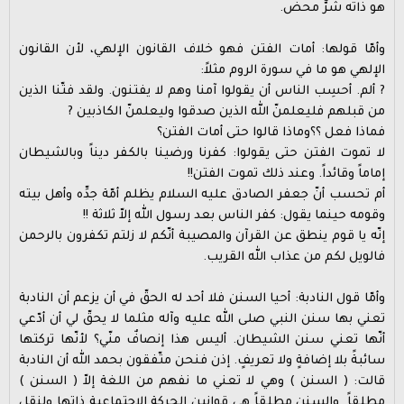
هو ذاته شرٌّ محضٌ.
وأمّا قولها: أمات الفتن فهو خلاف القانون الإلهي، لأن القانون
الإلهي هو ما في سورة الروم مثلاً:
? ألم. أحسِب الناس أن يقولوا آمنا وهم لا يفتنون. ولقد فتّنا الذين
من قبلهم فليعلمنّ الله الذين صدقوا وليعلمنّ الكاذبين ?
فماذا فعل ؟؟وماذا قالوا حتى أمات الفتن؟
لا تموت الفتن حتى يقولوا: كفرنا ورضينا بالكفر ديناً وبالشيطان
إماماً وقائداً. وعند ذلك تموت الفتن!!
أم تحسب أنّ جعفر الصادق عليه السلام يظلم أمّة جدِّه وأهل بيته
وقومه حينما يقول: كفر الناس بعد رسول الله إلاّ ثلاثة !!
إنّه يا قوم ينطق عن القرآن والمصيبة أنّكم لا زلتم تكفرون بالرحمن
فالويل لكم من عذاب الله القريب.
وأمّا قول النادبة: أحيا السنن فلا أحد له الحقّ في أن يزعم أن النادبة
تعني بها سنن النبي صلى الله عليه وآله مثلما لا يحقّ لي أن أدّعي
أنّها تعني سنن الشيطان. أليس هذا إنصافٌ منّي؟ لأنّها تركتها
سائبةً بلا إضافةٍ ولا تعريفٍ. إذن فنحن متّفقون بحمد الله أن النادبة
قالت: ( السنن ) وهي لا تعني ما نفهم من اللغة إلاّ ( السنن )
مطلقاً. والسنن مطلقاً هي قوانين الحركة الاجتماعية ذاتها ولنقل