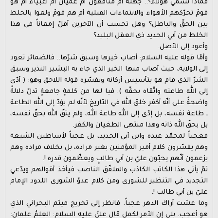
فماذا تسمّي هؤلاء؟.. جهلةٌ أم منافقون أم عميان أم أغبياء أم هو
قومٌ تحرّكهم الأهواء والانتماءات القبلية أم هم قومٌ ولعوا بالخلط
بين الحقّ والباطل؟ وهل تحسب أن الآخرين أقلّ إمعاناً في هذا
الخلط من أبي الحديد ذي العقل البليد؟
وأعود إلى الأصل:
وأمّا قوله عليه السلام: أصاب خيرها وسبق شرّها.. فالضمائر تعود
إلى الولاية، حيث أصاب منها الخير الذي جاء به البشير النذير وسبق
الشرّ الذي قام هو بتأسيس أركانه ويفسّره قوله اللاحق وهو: ( أدّى
إلى الله طاعته واتّقاه بحقّه ). فيا لها من كلمةٍ جامعةٍ تدلّ دلالةً
واضحةً على أنّه أكفر خلق الله في التاريخ لأنّه لم يؤدّ إلى الله الطاعة
ـ طاعة نفسه، بل إدّى إلى الله طاعة الله، ولم يتقّ الله بحقّ نفسه،
بل بحقّ الله ذاته وهذا منتهى الطغيان والكفر.
فعجباً لمحمّد عبده وابن أبي الحديد، بل عجباً لأساطين الشيعة
وهم يفسّرون كلام أمير المؤمنين بغير مراده، بل بخلاف مراده وهم
يزعمون أنّهم يحبّون عليّ بن أبي طالبٍ ويعظّمون قدره !.
ثمّ يأتي هذا الكاتب الكاذب والملفّق الناصب فيأخذ أقوالهم ويدّعي
التجديد في التنظير للشورى ومن كلام عدوّ الشورى اللدود الإمام
عليّ بن أبي طالب !.
وما عشت أراك الدهر عجباً. فانظر إلى تخريج ميثم البحراني الذي
هو أعجب. بلى إن الأمر لكمل قال عليٌّ عليه السلام: العلمُ علمان: