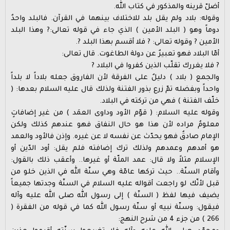
أضلّ قرينه والمذكور في كتاب الله.
وقوله: بلاد ولم يقل بلد للاختلاف بينهما في القرآن. فالبلد واحدٌ
دوماً وهو ( البلد الأمين ) الذي جاء في قوله تعالى:? وهذا البلد
الأمين ? وقوله تعالى: ? فلا أقسم بهذا البلد ?.
أمّا البلاد فهو تعبيرٌ عن دولة الطاغوت. قال تعالى:
? فلا يغررك تقلّب الذين كفروا في البلاد ?
والجمع ( بلاد ) دليلٌ على الفرقة لأن الفاروق جعله بلاداً لا بلداً
واحداً وبفضله تمّ زرع بذور الفتنة ولذلك قال عليه السلام بعدها: (
خلّف الفتنة ) فهي من تركته في البلاد.
وقوله عليه السلام: ( قوّم الأود وداوى العمَد ) من غير إضافاتٍ
معلومٌ مراده لأن هذا هو حال النفاق فهو عندهم كذلك ولكن
الإمام صادقٌ فهو يحدّث عن نفسه لا عن غيره. وإذن فالأود والعمد
هو أمدهم وعمدهم ولذلك ترك إضافته فلم يقل: أود الدّين أو
الإسلام مثلاً ولا قال: عمد الملّة أو غيرها.. وأعقب ذلك بالقول:
وأقام السنّة.. حيث تركها عامّة وهي سنّة الله في الذين خلو من
قبل لأنّك لو راجعت أقواله عليه السلام في السنّة وجدتها جميعاً
يضيف فيها لفظ ( السنّة ) إلى رسول الله صلى الله عليه وآله
فيقول: وسنّة نبيه أو سنّة رسول الله كما في قوله من الفقرة (
266 ) من جزء 4 من شرح النهج: