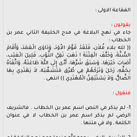
الفقاعة الاولى :
يقولون
:
جاء في نهج البلاغة في مدح الخليفة الثاني عمر بن
الخطاب :
(( لله بلاء فُلاَن، فَلَقَدْ قَوَّمَ الاَْوَدَ، وَدَاوَى الْعَمَدَ، وَأَقَامَ
السُّنَّةَ، وَخَلَّفَ الْفِتْنَةَ ! ذَهَبَ نَقِيَّ الثَّوْبِ، قَلِيلَ الْعَيْبِ،
أَصَابَ خَيْرَهَا، وَسَبَقَ شَرَّهَا، أَدَّى إِلَى اللهِ طَاعَتَهُ، وَاتَّقَاهُ
بِحَقِّهِ، رَحَلَ وَتَرَكَهُمْ فِي طُرُق مَتَشَعِّبَة، لاَ يَهْتَدِي بِهَا
الضَّالُّ، وَلاَ يَسْتَيْقِنُ الْمُهْتَدِي )) انتهى .
فنقول
:
1- لم يذكر في النص اسم عمر بن الخطاب . فالشريف
الرضي لم يذكر اسم عمر بن الخطاب لا في عنوان
الكلمة , ولا في متنها .