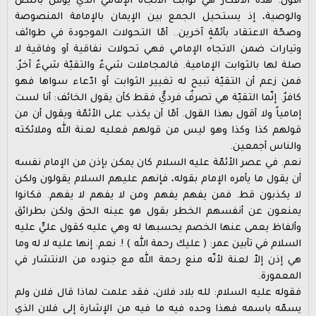
أقول: هذه الأفكار هي ثوابت الاتّجاه الإمامي الذي يؤمن بالنص
والوصية، إذ يستحيل الجمع بين الإيمان بالإمامة المنصوصة
وصحّة الاعتقاد بأئمّةٍ آخرين.. أمّا التحولات الموجودة في طوائف
وتيارات ضمن الاتجاه الإمامي فهي تحولات نفاقية أو وفاقية لا
صلة لها بالثوابت الإمامية. فالمجاملات شيءٌ والتقيّة شيءٌ آخرٌ.
فمن زعم أن التقيّة تبيح له تغيير الثوابت أو ادّعاء سواها فهو
كافرٌ. إنّما التقيّة هي تصرفٌ فرديٌّ فقط كأن يقول الخائف: أنا لست
إمامياً ولا أقول بهذا القول. أمّا أن يكذب على الأئمّة ويقول أن من
قولهم كذا وكذا وهو ليس من قولهم فعليه لعنة الله وملائكته
والناس أجمعين.
نعم. في عصر الأئمّة عليه السلام كان يمكن بإذن من الإمام نفسه
أن يقول ما يأمره الإمام بقوله، فإنهم عليهم السلام يقولون ولكن
لا يكذبون قط. فمن يفهم يفهم ومن لا يفهم لا يفهم. فكانوا
يمنعون عن أنفسهم الخطر بقول هو عينه الحق ولكن بطرائق
وألفاظ يعمى عنها الخصم يحسبها له وهي عليه كقول عليٍّ عليه
السلام في تأبين عمر: ( عليك رحمة الله )‍ !. نعم. إنها عليه لا له وما
هي إذن إلاّ لعنة لأنّه منع رحمة الله مع جنوده من الانتشار في
المعمورة.
فقوله عليه السلام: لله بلاد فلان، فقد علمت لماذا قال فلان ولم
يسمّه باسمه فهذا وحده فيه ما فيه من الإشارة إلى فلان الذي