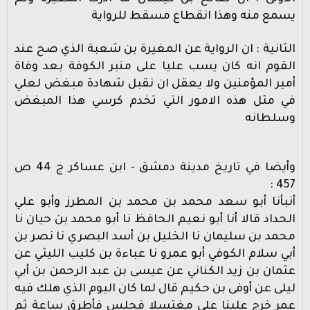
يسمع منه وهذا انقطاع مسقط للرواية
الثانية : ان الرواية عن المغيرة بن شعبة الذي صح عند
القوم انه كان يسب عليا على منبر الكوفة بعد وفاة
أمير المؤمنين ولا يعقل ان نقبل شهادة مبغض لعلي
في مثل هذه الامور التي تخدم كرسي هذا المبغض
وسلطانه
وأيضا في تاريخ مدينة دمشق - ابن عساكر ج 44 ص
457 :
أنبأنا أبو سعد محمد بن محمد بن المطرز وأبو علي
الحداد قالا أنا أبو نعيم الحافظ نا أبو محمد بن حيان نا
محمد بن سليمان نا الخليل بن أسد البصري نا نصر بن
أبي سلام الكوفي أبو عمرو نا عباءة بن كليب الليثي عن
عثمان بن زيد الكناني عن عيسى بن عبد الرحمن بن أبي
ليلى عن أوفى بن حكيم قال لما كان اليوم الذي هلك فيه
عمر خرج علينا علي مغتسلا فجلس فأطرق ساعة ثم