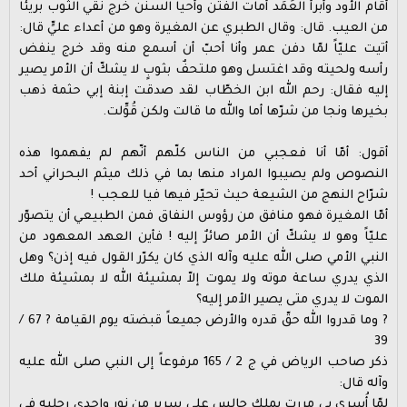
أقام الأود وأبرأ العَمَد أمات الفتن وأحيا السنن خرج نقي الثوب بريئاً
من العيب. قال: وقال الطبري عن المغيرة وهو من أعداء عليٍّ قال:
أتيت عليّاً لمّا دفن عمر وأنا أحبّ أن أسمع منه وقد خرج ينفض
رأسه ولحيته وقد اغتسل وهو ملتحفٌ بثوبٍ لا يشكّ أن الأمر يصير
إليه فقال: رحم الله ابن الخطّاب لقد صدقت إبنة إبي حثمة ذهب
بخيرها ونجا من شرّها أما والله ما قالت ولكن قُوِّلت.
أقول: أمّا أنا فعجبي من الناس كلّهم أنّهم لم يفهموا هذه
النصوص ولم يصيبوا المراد منها بما في ذلك ميثم البحراني أحد
شرّاح النهج من الشيعة حيث تحيّر فيها فيا للعجب !
أمّا المغيرة فهو منافق من رؤوس النفاق فمن الطبيعي أن يتصوّر
عليّاً وهو لا يشكّ أن الأمر صائرٌ إليه ! فأين العهد المعهود من
النبي الأمي صلى الله عليه وآله الذي كان يكرّر القول فيه إذن؟ وهل
الذي يدري ساعة موته ولا يموت إلاّ بمشيئة الله لا بمشيئة ملك
الموت لا يدري متى يصير الأمر إليه؟
? وما قدروا الله حقّ قدره والأرض جميعاً قبضته يوم القيامة ? 67 /
39
ذكر صاحب الرياض في ج 2 / 165 مرفوعاً إلى النبي صلى الله عليه
وآله قال:
لمّا أُسري بي مررت بملكٍ جالسٍ على سريرٍ من نورٍ وإحدى رجليه في