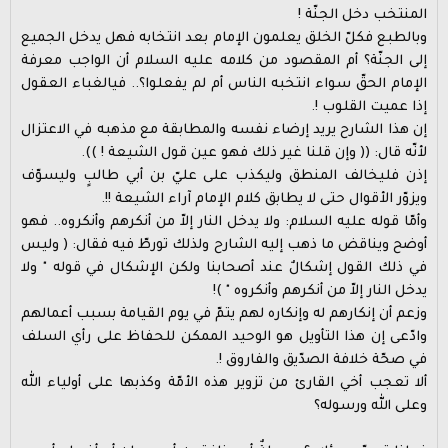
المنتخب دخل الجنّة !
وبالطبع فكلّ الخلق يعلمون الإمام بعد انتخابه فهل يدخل الجميع
إلى الجنّة؟ أم المقصود من كلامه عليه السلام أن الواجب معرفة
الإمام الحقّ سواء انتخبه الناس أم لم يفعلوا؟.. فيالغباء العقول
إذا عميت القلوب !.
إن هذا الشارح يريد إرضاء نفسه والمطابقة مع مذهبه في الاعتزال
لأنّه قال: (( وإن قلنا غير ذلك فهو عين قول الشيعة ! )).
إذن فليخالف المنطق وليكذب على عليّ بن أبي طالبٍ وليسوّف
ويزوّر الأقوال حتى لا يطابق كلام الإمام آراء الشيعة !!.
وأمّا قوله عليه السلام: ولا يدخل النار إلاّ من أنكرهم وأنكروه.. فهو
أوضح ويناقض ما ذهب إليه الشارح ولذلك تورطّ فيه فقال: ( وليس
في ذلك القول إشكالٌ عند أصحابنا ولكن الإشكال في قوله " ولا
يدخل النار إلاّ من أنكرهم وأنكروه " )!
وزعم أن إنكارهم له وإنكاره لهم يتمّ في يوم القيامة بسبب أعمالهم
وادّعى إن هذا التأويل هو الوحيد الممكن للحفاظ على رأي السلف
في صحّة خلافة الصدّيق والفاروق !.
ألا تعجب أخي القارئ من تزوير هذه الأمّة وكذبها على أولياء الله
وعلى الله ورسوله؟