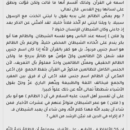
اسمه في القرآن. ولذلك أقسم أنها ما قالت ولكن قوّلت ونطق
على لسانها روح القدس. قال تعالى:
? يوم يعضّ الظالم على يديه يقول يا ليتني اتخذت مع الرسول
سبيلا. يا ويلتا ليتني لم أتّخذ فلاناً خليلا. لقد أضلّني عن الذكر بعد
إذ جاءني وكان الشيطان للإنسان خذولا ?
و( فلان ) إسمه عند الناس وهو نفسه الشيطان. والظالم هنا أبو
بكر يندم على اتّخاذه الشيطان المحض خليلاً. والزعم بأن الظالم
هو اسم جنسٍ مردودٌ، بل هو كفر بالقرآن لأنّه إذا كان اسم جنسٍ
فقد شمل كلّ الظالمين وكلّ مؤمنٌ هو ظالمٌ بدرجةٍ ما. ولكن
الظالم الحقيقي وممثّل الظالمين واحدٌ معلومٌ بأل التعريف، لأن
الجنس الكامل للظالمين مذكورٌ في القرآن بلفظ الجمع. فإن ادّعى
المدّعي أن الظالم اسم جنس فقد ادّعى أن لا فرق بين المفرد
والجمع فيخالف اللغة والطبيعة ويتّهم الباري عزّ وجلّ بقول
الأشياء شططاً تعالى الله عن ذلك علواً كبيرا.
على أن تفسير أهل البيت عليه السلام في أن ( الظالم ) هو أبو بكر
و ( فلان ) هو عمر الشيطان متواترٌ عنهم في عشرات الأخبار. فمن
شاء أن يعبد الله فهذا كلام الله، ومن شاء أن يعبد الشيطان فـ:
? لا إكراه في الدين قد تبيّن الرشد من الغي ?
إن كلّ الألفاظ في الآية هي على الأفراد. ومعلومٌ أن الظالمُ نادمٌ لأنّه