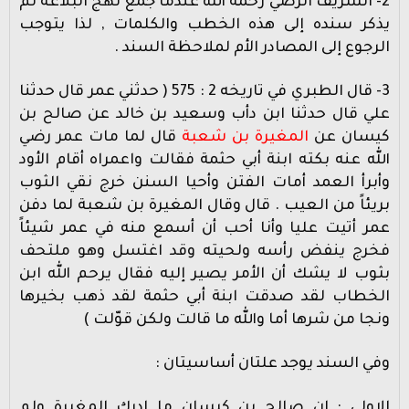
2- الشريف الرضي رحمه الله عندما جمع نهج البلاغة لم
يذكر سنده إلى هذه الخطب والكلمات , لذا يتوجب
الرجوع إلى المصادر الأم لملاحظة السند .
3- قال الطبري في تاريخه 2 : 575 ( حدثني عمر قال حدثنا
علي قال حدثنا ابن دأب وسعيد بن خالد عن صالح بن
كيسان عن
المغيرة بن شعبة
قال لما مات عمر رضي
الله عنه بكته ابنة أبي حثمة فقالت واعمراه أقام الأود
وأبرأ العمد أمات الفتن وأحيا السنن خرج نقي الثوب
بريئاً من العيب . قال وقال المغيرة بن شعبة لما دفن
عمر أتيت عليا وأنا أحب أن أسمع منه في عمر شيئاً
فخرج ينفض رأسه ولحيته وقد اغتسل وهو ملتحف
بثوب لا يشك أن الأمر يصير إليه فقال يرحم الله ابن
الخطاب لقد صدقت ابنة أبي حثمة لقد ذهب بخيرها
ونجا من شرها أما والله ما قالت ولكن قوّلت )
وفي السند يوجد علتان أساسيتان :
الاولى : ان صالح بن كيسان ما ادرك المغيرة ولم