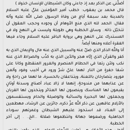
أضلّني عن الذكر بعد إذ جاءني وكان الشيطان للإنسان خذولا )
قال محمد بن يعقوب: خطب أمير المؤمنين عليٌّ عليه السلام
بالمدينة بعد سبعة أيامٍ من وفاة الرسول صلى الله عليه وآله
فقال: الحمد لله الذي منع الأوهام أن وجوده وحجب العقول أن
تتخيّل ذاته.. وساق الخطبة وهي طويلة وليست في النهج ولا في
المستدرك على النهج وهي برواية الباقر عليه السلام وجاء فيها
الفقرة أعلاه ومنها أيضاً:
أنا والله الذكر الذي ضلّ عنه والسبيل الذي عنه مال والإيمان الذي به
كفر والقرآن الذي إيّاه هجر والدّين الذي به كذّب والصراط الذي عنه
نكب ولئن رتعا في الحطام المنصرم والغرور المنقطع وكانا على
شفا حفرةٍ من النار. لهما عليَّ شرّ ورود في أخيب وفود وألعن
مورود يتصارخان باللعنة، ويتناعقان بالحسرة، ما لهما من راحةٍ ولا
عن عذابهما من مندوحةٍ، إنهما لا زالا عباد أصنامٍ وسدنة أوثانٍ
يقيمون لها المناسك وينصبون لها العتائر ويتخذون لها القربان
ويجعلون لها البحيرة والسائبة والوصيلة والحام ويستقسمون
بالأزلام عاقهين عن ذكر الله عزّ ذكره، جائزين عن الرشاد، مهطعين
إلى العناد قد استحوذ عليهم الشيطان وغمرتهم سوداء
الجاهلية ورضعوها جهالة وانتظموها ضلالة …الخ.. . إلى آخر
الخطبة.