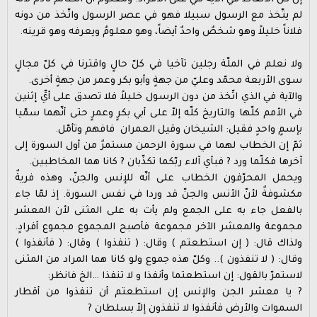
لم يتّخذ مع الرسول سبيلا فهو في عصر الرسول واتّخذ من دونه
فلاناً خليلاً وهو شخصٌ واحدٌ أيضاً، وهو معلومٌ ويعرفه وهو قرينه.
ولا نعلم في الملّة رجلين تآخيا في كلّ حالٍ واقترنا في كلّ مجالٍ
سوى الأربعة محمّد وعليّ من جهةٍ وأبو بكر وعمر من جهةٍ أخرى.
والآية في الذي اتّخذ من دون الرسول خليلاً فلا تصدق على أيِّ إثنين
في الأمم كلّها والتاريخ كلّه إلاّ على أبي بكرٍ وعمرٍ حتى أنّهما سمّيا
بإسمٍ واحدٍ فقيل: الشيخان وقيل العمران ‍ فافهم وتأمّل.
ثمّ إن الخطاب لهما في سورة الرحمن مستمرٌ من أول السورة إلى
آخرها فكلّما ورد ? فبأي آلاء ربّكما تكذّبان ? كانا هما المخاطبين.
ويحمل المحرّفون الخطاب على أنّه للإنس والجنّ، وهذه فريةٌ
مكشوفةٌ لأنّ الأنس والجنّ قد وردا في نفس السورة. إذ لمّا جاء
بالفعل جاء به على الجمع ولم يأت به على المثنى لأن المعشر
مجموعة والمعشر الآخر مجموعة فأصبح المجموع مجموع أفرادٍ.
ولذاك قال: ( إن استطعتم ) وقال: ( تنفذوا ) وقال: ( فأنفذوا )
وقال: ( لا تنفذون ).. وكلّ هذه جموع ولو كانا هما المراد من المثنى
لاستمرّ بالقول: إن استطعتما وأنفذا و لا تنفذا …الخ فانظر:
? يا معشر الجن والإنس إن استطعتم أن تنفذوا من أقطار
السموات والأرض فأنفذوا لا تنفذون إلاّ بسلطان ?