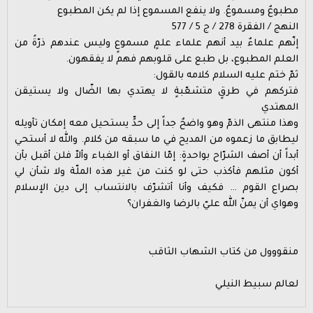
مطبوعٌ ومسموعٌ. ولا ينفع المسموع إذا لم يكن المطبوع
النهج / الفقرة 278 / ج 5 / 577
إنّهم علماءٌ بيد أنهم علماء علمٍ مسموعٍ وليس عندهم ذرّةً من
العلم المطبوع، بل طبع على قلوبهم فهم لا يفقهون.
ثمّ ختم عليه السلام كلامه بالقول:
فتركهم في طرقٍ متشعّبةٍ لا يهتدي بها الضّال ولا يستيقن
المهتدي
وهذا منتهى الذمّ وهو واضحٌ جداً إلى حدٍّ يستحيل معه إمكان تأويله
ليطابق ما زعموه من المديح في ما سبقه من كلام. والله لا أستحي
أبداً أن أصف الشرّاح بواحدةٍ: إمّا النفاق أو الغباء وألاّ فلن أقبل بأن
أكون مثلهم فأكذب حتى لو كنت من غير هذه الملّة ولا شأن لي
بصراع القوم … فكيف وأنا أتشرّف بالانتساب إلى دين الإسلام
وهواي أن يمنّ الله عليّ بالرضا والغفران؟
منقووول من كتاب الشهاب الثاقب
لعالم سبيط النيلي