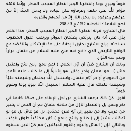
قوماً وبيومٍ يوما وانتظرنا الغِيَر انتظار المجدب المطر. وإنّما لأئمّة
قوّام الله على خلقه وعرفاؤه على عباده ولا يدخل الجنّة إلاّ من
عرفهم وعرفوه ولا يدخل النار إلاّ من أنكرهم وأنكروه
نهج البلاغة / الخطبة 152 / ج 3 / 238
قال الشارح: قوله انتظرنا الغيَر انتظار المجدب المطر: هذا الكلام
يدّل على أنه كان يتربّص بعثمان الدوائر ويرتقب حلول الخطوب
بساحته. وراح الشارح يحاول الإجابة على هذا الإشكال وتناقضه مع
الواقع التاريخي الذي دافع فيه عليّ عليه السلام عن عثمان مراراً
ومنع منه الثوّار.
وذلك أن الشارح ظنّ أن أوّل الكلام: ( لمع لامع ولاح لائح واعتدل
مائل ) ـ هو بمعنىً واحدٍ وقال: هو إشارةٌ إلى ما كانت عليه الأمور
من الاعوجاج أواخر أيّام عثمان، واستبدل الله بعثمان وشيعته عليّاً
وشيعته فلذلك قال عليه السلام: استبدل الله بيومٍ يوما وبقومٍ
قوماً.
أقول: كلّ ذلك يزعمه الشارح من أجل الإبقاء على صحّة خلافة أبي
بكر وعمر، بل والشطر الأوّل من خلافة عثمان مع أن النص لا يشير
من قريبٍ ولا من بعيدٍ إلى أيّةِ فترةٍ محدّدةٍ، بل هو عامٌ، بل هو لو
تمعّنت يشيرُ إلى ( طالعٍ ولائحٍ ولامعٍ ) كان مختفياً طوال الوقت
وبالتالي فإن ( المائل واليوم والقوم المبدّلين ) هم كلّ الذين سبقوه