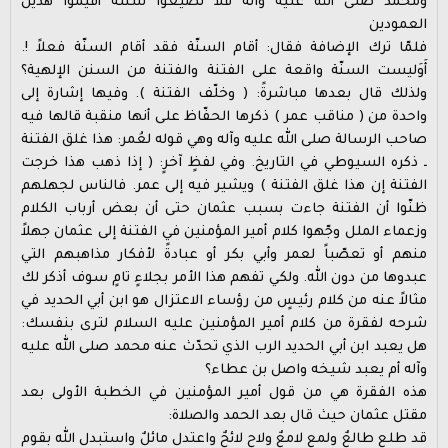
ومحمّد صلى الله عليه وآله فلا تضيعوا سنّته أقيموا هذين
العمودين
فلمّا ترك الإضافة فقال: أقام السنّة فقد أقام السنّة فعلاً !.
أَوَليست السنّة واقعة على الفتنة والفتنة من السنن الإلهية؟
ولذلك قال بعدها مباشرةً: ( وخلّف الفتنة ). وفيها إشارة إلى
واحدة من ( مناقب عمر ) ذكرها الحفّاظ على أنها منقبة قالها فيه
صاحب الرسالة صلى الله عليه وآله وهي قوله لعُمر: هذا غلق الفتنة
ـ ذكره السيوطي في التاريخ. وفي لفظٍ آخرٍ: ( إذا ذهب هذا خرجت
الفتنة إن هذا غلق الفتنة ) ويشير فيه إلى عمر. فالناس لجهلهم
ظنّوا أن الفتنة جاءت بسبب عثمان حتى أن بعض أرباب الكلام
وزعماء الملل وجّهوا كلام أمير المؤمنين في الفتنة إلى عثمان جهلاً
منهم أو تعصّباً لعمر وأبي بكر أو عبادةً لأفكار مذاهبهم التي
عبدوها من دون الله. ولكي تفهم هذا الأمر بجلاءٍ تامٍ سوف أذكر لك
مثالاً عنه من كلام رئيسٍ من رؤساء الاعتزال هو ابن أبي الحديد في
شرحه لفقرة من كلام أمير المؤمنين عليه السلام لترى بنفسك:
هل يعبد ابن أبي الحديد الرب الذي تحدّث عنه محمد صلى الله عليه
وآله أم يعبد شيخه واصل بن عطاء؟
هذه الفقرة هي من قول أمير المؤمنين في الخطبة الأولى بعد
مقتل عثمان حيث قال بعد الحمد والصلاة:
قد طلع طالعٌ ولمع لامعٌ ولاح لائحٌ واعتدل مائلٌ واستبدل الله بقوم