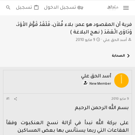
تسجيل الدخول
تسجيل
فرية أن المقصود هو عمر: بلاء فُلاَن، فَلَقَدْ قَوَّمَ الاْوَدَ،
وَدَاوَى الْعَمَدَ ( نهج البلاغة )
ب
ت
أسد الحق علي
9 مايو 2010
ا
ا
د
ر
الصحابة
ئ
ي
ا
خ
ل
ا
م
ل
أسد الحق علي
أ
و
ب
New Member
ض
د
و
ء
ع
9 مايو 2010
#1
بسم الله الرحمن الرحيم
على بركة الله نبدأ في أزالة نسج العنكبوت وفقأ
الفقاعات التي ربما يستأنس بها بعض المساكين