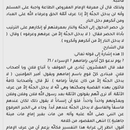
فانتبه.
ولذلك قال أن معرفة الإمام المفروض الطاعة واجبة على المسلم
وأنه لن يدخل الجنّة إلاّ إذا عرف أئمّة الحق وعرفاء الله على العباد
ومن أنكرهم دخل النار.
بل حصر الدخول إلى الجنّة والنار بمعرفتهم أو إنكارهم على الترتيب
بأداة الحصر فقال: ( لا يدخل الجنّة إلاّ من عرفهم وعرفوه ) وقال: (
لا يدخل النار إلاّ من أنكرهم وأنكروه ).
قال الشارح:
(( هذه إشارةٌ إلى قوله تعالى:
? يوم ندعو كلّ أُناسٍ بإمامهم ? الإسراء / 71
فقد قال المفسّرون: يُنادى في الموقف يا أتباع فلانٍ ويا أصحاب
فلانٍ. فينادى كلّ قومٍ باسم إمامهم ويقول: أمير المؤمنين: ( لا
يدخل الجنّة إلاّ من كان عارفاً بإمامه ). ثمّ قال: وأصحابنا كافةً
قائلون بهذه القضية وصحّتها وهي أنّه لا يدخل الجنّة إلاّ من عرف
الأئمّة. ألا ترى أنّهم يقولون الأئمّة بعد رسول الله فلان وفلان وفلان
ويعدّونهم واحداً واحداً. فلو أن إنساناً لا يقول ذلك لكان عندهم
فاسقاً والفاسق لا يدخل الجنّة عندهم أبداً. وجاء في الخبر المرفوع
عن النبي صلى الله عليه وآله: من مات بغير إمامٍ مات ميتة
جاهليةٍ.)) انتهى المقصود من كلامه.
أقول: انظر إلى غرابة هذا التفسير فكأنّه يزعم أن من عرف الإمام