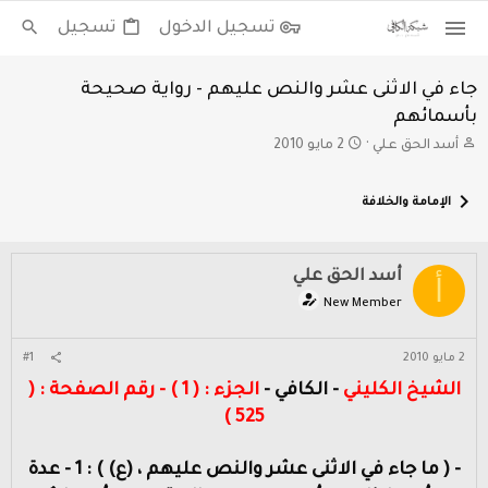
تسجيل الدخول
تسجيل
جاء في الاثنى عشر والنص عليهم - رواية صحيحة
بأسمائهم
ب
ت
أسد الحق علي
2 مايو 2010
ا
ا
د
ر
الإمامة والخلافة
ئ
ي
ا
خ
ل
ا
م
ل
أسد الحق علي
أ
و
ب
New Member
ض
د
و
ء
ع
2 مايو 2010
#1
الشيخ الكليني
- الكافي -
الجزء : ( 1 ) - رقم الصفحة : (
525 )
- ( ما جاء في الاثنى عشر والنص عليهم ، (ع) ) : 1 - عدة