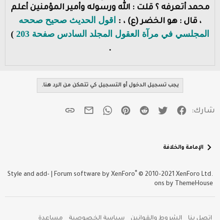
محمد أتعرفه ؟ قلت : الله ورسوله وأمير المؤمنين أعلم
:
اقول الحديث صحيح صححه
، قال : هو الخضر (ع) ،
المجلسي في مرآة العقول المجلد السادس صفحة 203
)
.
يجب تسجيل الدخول أو التسجيل كي تتمكن من الرد هنا.
فيسبوك
تويتر
Reddit
Pinterest
WhatsApp
الرابط
البريد الإلكتروني
شارك:
الإمامة والخلافة
®
Style and add-
|
Forum software by XenForo
© 2010-2021 XenForo Ltd.
ons by ThemeHouse
إتصل بنا
الشروط والقوانين
سياسة الخصوصية
مساعدة