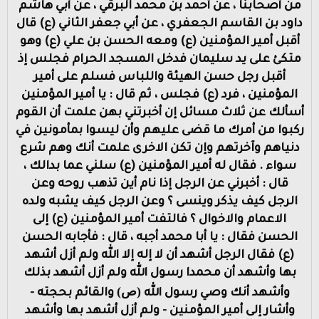
من أصحابنا ، عن أحمد بن محمد البرقي ، عن أبي هاشم
داود بن القاسم الجعفري ، عن أبي جعفر الثاني (ع) قال
أقبل أمير المؤمنين (ع) ومعه الحسن بن علي (ع) وهو
متكئ على يد سليمان فدخل المسجد الحرام فجلس إذ
أقبل رجل حسن الهيئة واللباس فسلم على أمير
المؤمنين ، فرد (ع) فجلس ، ثم قال : يا أمير المؤمنين
أسألك عن ثلاث مسائل إن أخبرتني بهن علمت أن القوم
ركبوا من أمرك ما قضى عليهم وأن ليسوا بمأمونين في
دنياهم وآخرتهم وإن تكن الاخرى علمت أنك وهم شرع
سواء . فقال له أمير المؤمنين (ع) سلني عما بدالك ،
قال : أخبرني عن الرجل إذا نام أين تذهب روحه وعن
الرجل كيف يذكر وينسى ؟ وعن الرجل كيف يشبه ولده
الاعمام والاخوال ؟ فالتفت أمير المؤمنين (ع) إلى
الحسن فقال : يا أبا محمد أجبه ، قال : فأجابه الحسن
(ع) فقال الرجل أشهد أن لا إله إلا الله ولم أزل أشهد
بها وأشهد أن محمدا رسول الله ولم أزل أشهد بذلك
(ص)
وأشهد أنك وصي رسول الله
والقائم بحجته -
وأشار إلى أمير المؤمنين - ولم أزل أشهد بها وأشهد