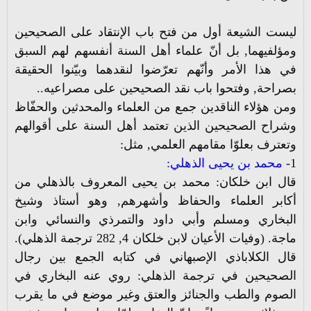
ليست الشيعة أول من فتح باب الإنتقاد على الصحيحين
ومؤلفيهما, بل أنّ علماء أهل السنة أنفسهم لهم السبق
في هذا الأمر وأنّهم تعرّضوا لنقدهما وبيّنوا الحقيقة
بصراحة, وفتحوا باب نقد الصحيحين على مصراعيه..
ومن هؤلاء الناقدين جمع من العلماء والمحدثين والحفّاظ
وشراح الصحيحين الذين تعتمد أهل السنة على أقوالهم
وتعترف بعلوّا مقامهم العلمي, مثل:
1-
محمد بن يحيى الذهلي:
قال ابن خلكان: محمد بن يحيى المعروف بالذهلي من
أكابر العلماء والحفاظ وأشهرهم, وهو أستاذ وشيخ
البخاري ومسلم وأبي داود والتمرذي والنسائي وابن
ماجة. (وفيات الأعيان لابن خلكان 4, 282 ترجمة الذهلي).
قال الكلاباذي الإصبهاني في كتابه الجمع بين رجال
الصحيحين في ترجمة الذهلي: روي عنه البخاري في
الصوم والطب والجنائز والعتق وغير موضع في ما يقرب