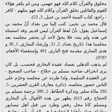
مخلوق والقرآن كلام الله فهو جهمي, ومن لم يكفر هؤلاء
القوم والقائلين بخلق القرآن وكلام الله فهو مثلهم - كافر
- راجع: كتاب السنة لأحمد بن حنبل, 3, 53).
قال محمد بن يحيى: كتب إلينا من بغداد أنّ محمد بن
إسماعيل يقول: بأنّ لفظ القرآن ليس قديم, وقد استتبناه
في هذه ولم ينته: فلا يحقّ لأحد أن يحضر مجلسه بعد
مجلسنا هذا. (تاريخ بغداد, 2, 31, وإرشاد الساري, 1, 38 و
هدى الساري مقدمة فتح الباري, 491 وإستقصاء الأفعام,
9787).
لم يذهب الذهلي بفساد عقيدة البخاري فحسب, بل كان
يرى انحراف صاحبه مسلم بن حجّاج - صاحب الصحيح -
عن العقيدة السليمة, ولذا طرده عن مجلسه وحرّم على
الناس حضور مجلسه. (دائرة معارف القرن العشرين, 5,
292 مادّة سلم, وتذكرة الحفّاظ, 2, 589 ترجمة مسلم بن
الحجاج رقم 613) يظهر من هذه الأقوال بأن البخاري
ومسلم كانا محل رفض وطرد من قبل أهل نيسابور
وعلماء بغداد وأهلها لاعتقادهما في القرآن بأنه مخلوق,