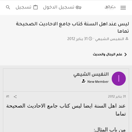
تسجيل الدخول
تسجيل
ليس عند اهل السنة كتاب جامع الاحاديث الصحيحة
تماما
ب
ت
النفيس الشيعي
31 يناير 2012
ا
ا
د
ر
علم الرجال والحديث
ئ
ي
ا
خ
ل
ا
م
ل
النفيس الشيعي
ا
و
ب
New Member
ض
د
و
ء
ع
31 يناير 2012
#1
عند اهل السنة ايضا ليس كتاب جامع الاحاديث الصحيحة
تماما
من باب المثال: