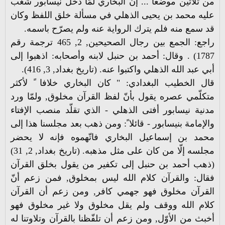
من ثلاثين موضعا ً... إنّ البخاري لمّا دخل نيسابور شغب
عليه محمد بن يحيى الذهلي في مسألة خلق اللفظ وكان
قد سمع منه فلم يترك الرواية عنه ولم يصرّح باسمه.
راجع: الجمع بين رجال الصحيحين, 2, 465 ترجمة رقم
1787) . وقال: أحمد بن حنبل لابنه وأصحابه: اذهبوا إلى
أبي عبد الله الذهلي واكتبوا عنه. (تاريخ بغداد, 3, 416).
قال الخطيب البغدادي: " كان البخاري خلافا ً لأكثر
متكلّمي عصره يقول بأنّ لفظ القرآن مخلوق, ولمّا ورد
مدنية نيسابور أفتى الذهلي - الذي تقلّد منصب الإفتاء
والإمامة بنيسابور - قائلا ً: ومن ذهب بعد مجلسنا هذا إلى
محمد بن إسماعيل البخاري فاتّهموه فإنه لا يحضر
مجلسه إلّا من كان على مثل مذهبه. (تاريخ بغداد, 2, 31)
(ذهب أحمد بن حنبل إلى تكفير من يقول بخلق القرآن
فقال: والقرآن كلام الله ليس بمخلوق, فمن زعم أنّ
القرآن مخلوق فهو جهمي كافر, ومن زعم أن القرآن
كلام الله ووقف ولم يقل مخلوق ولا غير مخلوق فهو
أخبث من الأوّل, ومن زعم أن تلفّظنا بالقرآن وتلاوتنا له