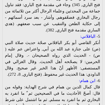
فتح الباري, 345) وجاء في مقدمة فتح الباري: فقد تناول
جماعة من المحدثين وعلماء الرجال أكثر من ثلاثمائة من
رجال البخاري فضعّفوهم, وأشار - بعد سرد أسمائهم -
إلى حكاية الطعن والتنقيب عن سبب ضعفهم. (هدي
الساري مقدمة فتح الباري, 382).
5-
الباقلاني:
أنكر القاضي أبو بكر الباقلاني صحّة حديث صلاة النبي
(ص) على جنازة عبد الله بن أبي, واعتراض عم عليه (
ص) - الحديث الذي رواه الصحيحان -. وقال إمام
الحرمين: لا يصحّحه أهل الحديث. وقال الغزالي في
المستصفى: الأظهر أنّ هذا الخبر غير صحيح. وقال
الداودي: هذا الحديث غير محفوظ. (فتح الباري, 8، 272).
6-
ابن همام:
قال كمال الدين بن همام في شرح الهداية: وقوله من
قال: أصحّ الأحاديث ما في الصحيحين ثم ّ ما انفرد به
البخاري ثم ما انفرد به مسلم, ثم ما اشتمل على شرط