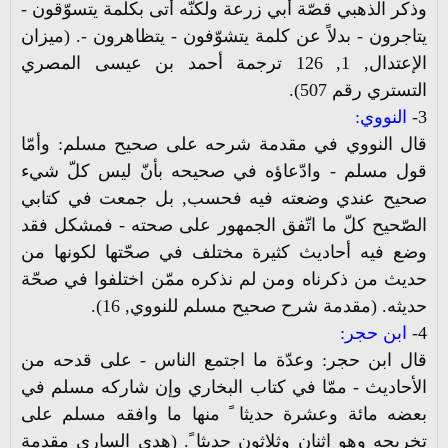
وذكر الذهبي قصّة أبي زرعة ولكنّه أتى بكلمة يتسوّقون -
يتاجرون - بدلاً عن كلمة يتشوّفون - يتظاهرون -. (ميزان
الإعتدال, 1, 126 ترجمة أحمد بن عيسى المصري
التستري رقم 507).
3-
النووي:
قال النووي في مقدمة شرحه على صحيح مسلم: وأمّا
قول مسلم - وادّعاؤه في صحيحه بأنّ ليس كلّ شيء
صحيح عندي وضعته فيه فحسب, بل جمعت في كتابي
الصّحيح كلّ ما اتّفق الجمهور على صحته - فمشكل فقد
وضع فيه أحاديث كثيرة مختلف في صحّتها لكونها من
حديث من ذكرناه ومن لم نذكره ممّن اختلفوا في صحّة
حديثه. (مقدمة شرح صحيح مسلم للنووي, 16).
4-
ابن حجر:
قال ابن حجر: وعدّة ما اجتمع الناس - على قدحه من
الأحاديث - ممّا في كتاب البخاري وإن شاركه مسلم في
بعضه مائة وعشرة حديثا ً منها ما وافقه مسلم على
تخريجه وهو اثنان وثلاثون حديثا ً. (هدي الساري مقدمة