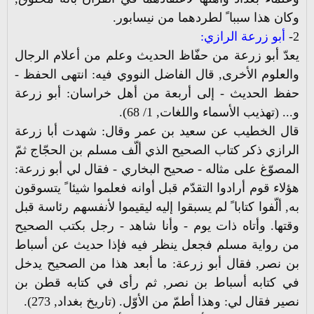
وكان هذا سببا ً لطردهما من نيسابور.
2-
أبو زرعة الرازي:
يعدّ أبو زرعة من حفّاظ الحديث وعلم من أعلام الرجال
والعلوم الأخرى, قال الفاضل النووي فيه: انتهى الحفظ -
حفظ الحديث - إلى أربعة من أهل خراسان: أبو زرعة
و... (تهذيب الأسماء واللغات, 1/ 68).
قال الخطيب عن سعيد بن عمر وقال: شهدت أبا زرعة
الرازي ذكر كتاب الصحيح الذي ألّف مسلم بن الحجّاج ثمّ
المصوّغ على مثاله - صحيح البخاري - فقال لي أبو زرعة:
هؤلاء قوم أرادوا التقدّم قبل أوانه فعلموا شيئا ً يتسوقون
به, ألّفوا كتابا ً لم يسبقوا إليه ليقيموا لأنفسهم رئاسة قبل
وقتها. وأتاه ذات يوم - وأنا شاهد - رجل بكتب الصحيح
من رواية مسلم فجعل ينظر فيه فإذا حديث عن أسباط
بن نصر, فقال أبو زرعة: ما أبعد هذا من الصحيح يدخل
في كتابه أسباط بن نصر, ثم رأى في كتابه قطن بن
نصير فقال لي: وهذا أطمّ من الأوّل. (تاريخ بغداد, 273).