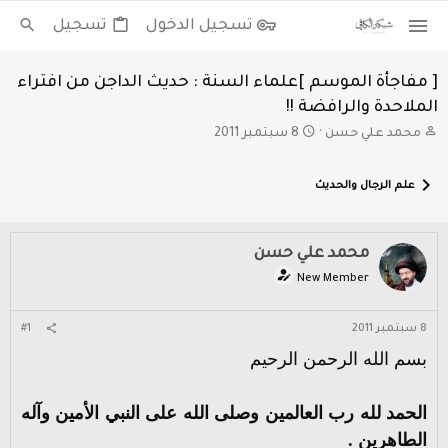
تسجيل الدخول
تسجيل
[ مفاجأة الموسم ]علماء السنة : حديث الداجن من افتراء
الملاحدة والرافضة !!
ب
ت
محمد علي حسن
8 سبتمبر 2011
ا
ا
د
ر
علم الرجال والحديث
ئ
ي
ا
خ
ل
ا
م
ل
محمد علي حسن
و
ب
New Member
ض
د
و
ء
ع
8 سبتمبر 2011
#1
بسم الله الرحمن الرحيم
الحمد لله رب العالمين وصلى الله على النبي الأمين وآله
الطاهرين .