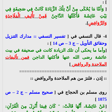
] :
[
وَأَمَّا مَا يُحْكَى مِنْ أَنَّ تِلْكَ الزِّيَادَةَ كَانَتْ فِي صَحِيفَةٍ فِي
بَيْتِ عَائِشَةَ فَأَكَلَتْهَا الدَّاجِنُ
فَمِنْ تَأْلِيفِ الْمَلَاحِدَةِ
وَالرَّوَافِضِ
].
4- قال النسفي في [
تفسير النسفي :: مدارك التنزيل
وحقائق التأويل – ج 3 – ص 14
] :
[
وأما ما يحكى أن تلك الزيادة كانت في صحيفة في بيت
عائشة رضى الله عنها فأكلتها الداجن
فمن تأليفات
الملاحدة والروافض
]
===================================
:: إذن ، فلنرَ من هم الملاحدة والروافض ::
روى مسلم بن الحجاج في [
صحيح مسلم – ج 2 – ص
]
1075
[
عَنْ عَائِشَةَ، أَنَّهَا قَالَتْ: " كَانَ فِيمَا أُنْزِلَ مِنَ الْقُرْآنِ: