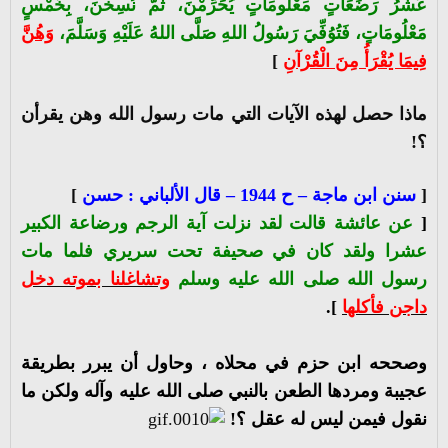
عَشْرُ رَضَعَاتٍ مَعْلُومَاتٍ يُحَرِّمْنَ، ثُمَّ نُسِخْنَ، بِخَمْسٍ
مَعْلُومَاتٍ، فَتُوُفِّيَ رَسُولُ اللهِ صَلَّى اللهُ عَلَيْهِ وَسَلَّمَ،
وَهُنَّ
فِيمَا يُقْرَأُ مِنَ الْقُرْآنِ
]
ماذا حصل لهذه الآيات التي مات رسول الله وهن يقرأن
؟!
[
سنن ابن ماجة – ح 1944 – قال الألباني : حسن
]
[
عن عائشة قالت لقد نزلت آية الرجم ورضاعة الكبير
عشرا ولقد كان في صحيفة تحت سريري فلما مات
رسول الله صلى الله عليه وسلم
وتشاغلنا بموته دخل
داجن فأكلها
].
وصححه ابن حزم في محلاه ، وحاول أن يبرر بطريقة
عجيبة ومردها الطعن بالنبي صلى الله عليه وآله ولكن ما
نقول فيمن ليس له عقل ؟!