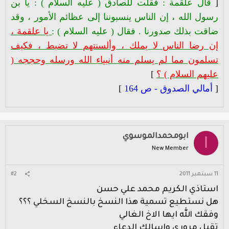
[
قال علقمة : فقلت للصادق ( عليه السلام ) : يا بن
رسول الله ، إن الناس ينسبوننا إلى عظائم الأمور ، وقد
ضاقت بذلك صدورنا . فقال ( عليه السلام ) :
يا علقمة ،
إن رضا الناس لا يملك ، وألسنتهم لا تضبط ، فكيف
تسلمون مما لم يسلم منه أنبياء الله ورسله وحججه (
عليهم السلام ) ؟
]
[
أمالي الصدوق - ص 164
]
ابومحمدالموسوي
ا
New Member
11 سبتمبر 2011
#2
استاذي الكريم محمد علي حسن
هل نستطيع تسمية هذا النسخ بالنسخ السخلي ؟؟؟
وفقك الله ايها الاخ الغالي
تقبل مروري واسالك الدعاء