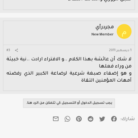
مجردرأي
م
New Member
1 ديسمبر 2011
#3
لا شك أن عائشة بهذا الكلام ..و الافتراء ارادت ..نية خبيثة
من وراء فعلها
و هو إضفاء صبغة شرعية لرضاعة الكبير الذي رفضته
أمهات المؤمنين التقاة
يجب تسجيل الدخول أو التسجيل كي تتمكن من الرد هنا.
فيسبوك
تويتر
Reddit
Pinterest
WhatsApp
البريد الإلكتروني
شارك: