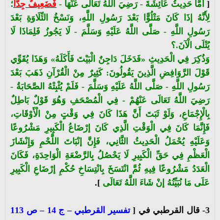
[
أَمَّا حَدِيثُ عَائِشَةَ - رَضِيَ اللَّهُ تَعَالَى عَنْهَا -
فَضَعِيفٌ جِدًّا
؛
لِأَنَّهُ إذَا كَانَ مَتْلُوًّا بَعْدَ رَسُولِ اللَّهِ، وَنَسْخُ التِّلَاوَةِ بَعْدَ
رَسُولِ اللَّهِ - صَلَّى اللَّهُ عَلَيْهِ وَسَلَّمَ - لَا يَجُوزُ فَلِمَاذَا لَا
يُتْلَى الْآنَ.؟
وَذُكِرَ فِي الْحَدِيثِ «فَدَخَلَ دَاجِنٌ الْبَيْتَ فَأَكَلَهُ» وَهَذَا يُقَوِّي
قَوْلَ الرَّوَافِضِ الَّذِينَ يَقُولُونَ: كَثِيرٌ مِنْ الْقُرْآنِ ذَهَبَ بَعْدَ
رَسُولِ اللَّهِ - صَلَّى اللَّهُ عَلَيْهِ وَسَلَّمَ - فَلَمْ يُثْبِتْهُ الصَّحَابَةُ -
رَضِيَ اللَّهُ تَعَالَى عَنْهُمْ - فِي الْمُصْحَفِ وَهُوَ قَوْلٌ بَاطِلٌ
بِالْإِجْمَاعِ، وَلَوْ ثَبَتَ أَنَّ هَذَا كَانَ فِي وَقْتٍ مِنْ الْأَوْقَاتِ،
فَإِنَّمَا كَانَ فِي الْوَقْتِ الَّذِي كَانَ إرْضَاعُ الْكَبِيرِ مَشْرُوعًا
وَعَلَيْهِ يُحْمَلُ الْحَدِيثُ الثَّانِي، فَإِنَّ إنْبَاتَ اللَّحْمِ وَإِنْشَازَ
الْعَظْمِ فِي حَقِّ الْكَبِيرِ لَا يَحْصُلُ بِالرَّضْعَةِ الْوَاحِدَةِ، فَكَانَ
الْعَدَدُ مَشْرُوعًا فِيهِ ثُمَّ انْتَسَخَ بِانْتِسَاخِ حُكْمِ إرْضَاعِ الْكَبِيرِ
عَلَى مَا نُبَيِّنُهُ إنْ شَاءَ اللَّهُ تَعَالَى
].
3- قال القرطبي في [
تفسير القرطبي – ج 14 – ص 113