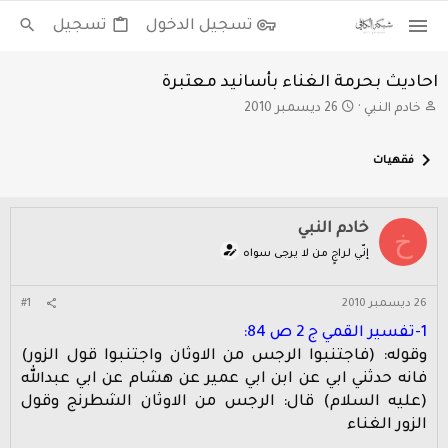
تسجيل الدخول
تسجيل
احاديث بحرمة الغناء بأسانيد معتبرة
ب
ت
خادم النبي
26 ديسمبر 2010
ا
ا
د
ر
فقهيات
ئ
ي
ا
خ
ل
ا
م
ل
خادم النبي
خ
و
ب
إنّي لراجٍ من لا يرجى سواه
ض
د
و
ء
ع
26 ديسمبر 2010
#1
1-تفسير القمي ج 2 ص 84:
وقوله: (فاجتنبوا الرجس من الاوثان واجتنبوا قول الزور)
فانه حدثني ابي عن ابن ابي عمير عن هشام عن ابي عبدالله
(عليه السلام) قال: الرجس من الاوثان الشطرنج وقول
الزور الغناء